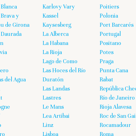
 Blanca
Karlovy Vary
Poitiers
 Brava y
Kassel
Polonia
eu de Girona
Kaysesberg
Port Barcarés
 Daurada
La Alberca
Portugal
on
La Habana
Positano
via
La Rioja
Potes
Lago de Como
Praga
lero
Las Hoces del Río
Punta Cana
s del Agua
Duratón
Rabat
n
Las Landas
República Che
t
Lastres
Río de Janeiro
ogne
Le Mans
Rioja Alavesa
U
Lea Artibai
Roc de San Gai
o
Linz
Rocamadour
ro
Lisboa
Roma