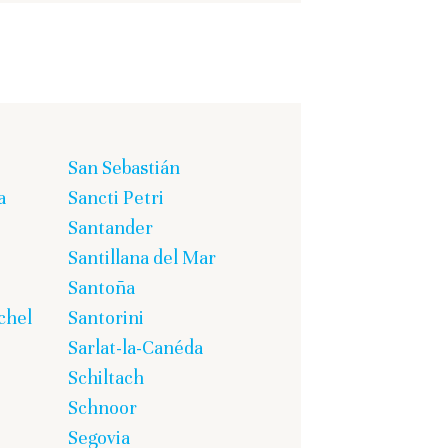
San Sebastián
a
Sancti Petri
Santander
Santillana del Mar
Santoña
chel
Santorini
Sarlat-la-Canéda
Schiltach
Schnoor
Segovia