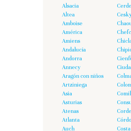
Alsacia
Cerd
Altea
Cesk
Amboise
Chao
América
Chef
Amiens
Chicl
Andalucía
Chipi
Andorra
Cienf
Annecy
Ciuda
Aragón con niños
Colm
Artziniega
Colom
Asia
Comil
Asturias
Cons
Atenas
Corde
Atlanta
Córd
Auch
Costa