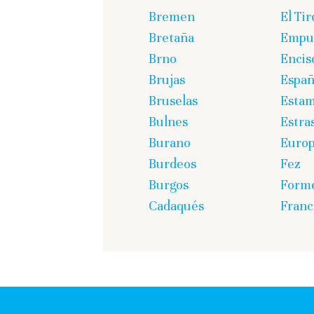
Bremen
El Tir
Bretaña
Empur
Brno
Encis
Brujas
Espa
Bruselas
Estam
Bulnes
Estra
Burano
Euro
Burdeos
Fez
Burgos
Form
Cadaqués
Franc