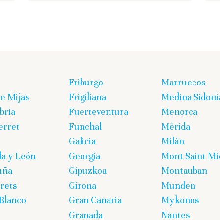
Friburgo
Marruecos
de Mijas
Frigiliana
Medina Sidoni
bria
Fuerteventura
Menorca
erret
Funchal
Mérida
Galicia
Milán
lla y León
Georgia
Mont Saint Mi
uña
Gipuzkoa
Montauban
rets
Girona
Munden
Blanco
Gran Canaria
Mykonos
Granada
Nantes