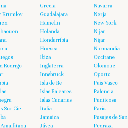
eña
Grecia
Navarra
y Krumlov
Guadalajara
Nerja
uen
Hamelin
New York
chaouen
Holanda
Nijar
ana
Hondarribia
Níjar
ona
Huesca
Normandía
uegos
Ibiza
Occitane
d Rodrigo
Inglaterra
Olomouc
ar
Innsbruck
Oporto
bia
Isla de Re
País Vasco
las
Islas Baleares
Palencia
uegra
Islas Canarias
Panticosa
s Sur Ciel
Italia
París
oba
Jamaica
Pasajes de San
 Amalfitana
Jávea
Pedraza