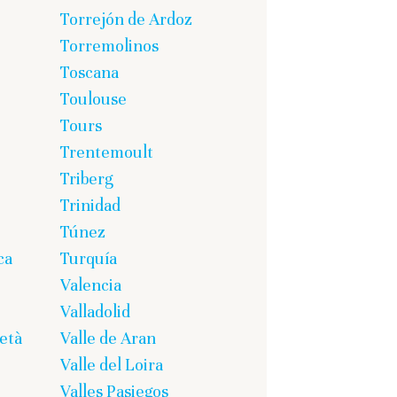
Torrejón de Ardoz
Torremolinos
Toscana
Toulouse
Tours
Trentemoult
Triberg
Trinidad
Túnez
ca
Turquía
Valencia
Valladolid
età
Valle de Aran
Valle del Loira
Valles Pasiegos