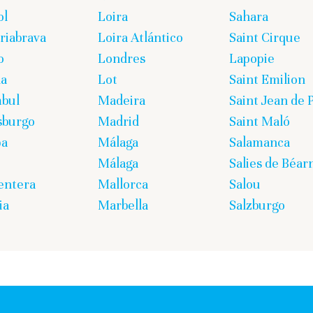
ol
Loira
Sahara
iabrava
Loira Atlántico
Saint Cirque
o
Londres
Lapopie
ña
Lot
Saint Emilion
bul
Madeira
Saint Jean de 
sburgo
Madrid
Saint Maló
pa
Málaga
Salamanca
Málaga
Salies de Béar
entera
Mallorca
Salou
ia
Marbella
Salzburgo