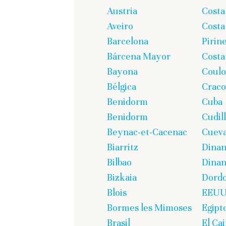
Austria
Costa
Aveiro
Costa
Barcelona
Pirin
Bárcena Mayor
Costa
Bayona
Coul
Bélgica
Craco
Benidorm
Cuba
Benidorm
Cudil
Beynac-et-Cacenac
Cueva
Biarritz
Dina
Bilbao
Dinan
Bizkaia
Dord
Blois
EEU
Bormes les Mimoses
Egipt
Brasil
El Cai