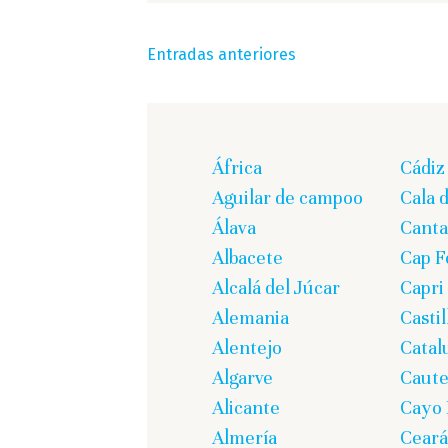
Navegación
Entradas anteriores
de
entradas
África
Cádiz
Aguilar de campoo
Cala 
Álava
Canta
Albacete
Cap F
Alcalá del Júcar
Capri
Alemania
Casti
Alentejo
Catal
Algarve
Caute
Alicante
Cayo 
Almería
Ceará