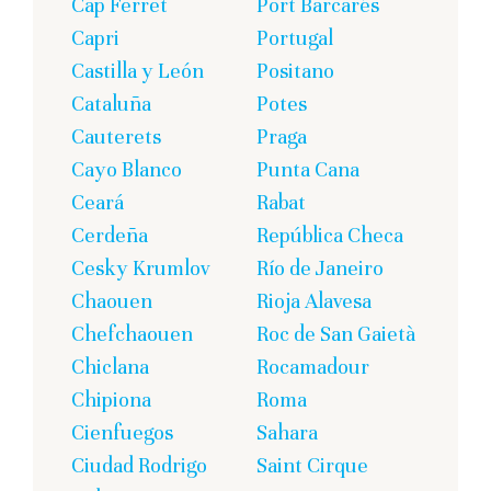
Cap Ferret
Port Barcarés
Capri
Portugal
Castilla y León
Positano
Cataluña
Potes
Cauterets
Praga
Cayo Blanco
Punta Cana
Ceará
Rabat
Cerdeña
República Checa
Cesky Krumlov
Río de Janeiro
Chaouen
Rioja Alavesa
Chefchaouen
Roc de San Gaietà
Chiclana
Rocamadour
Chipiona
Roma
Cienfuegos
Sahara
Ciudad Rodrigo
Saint Cirque