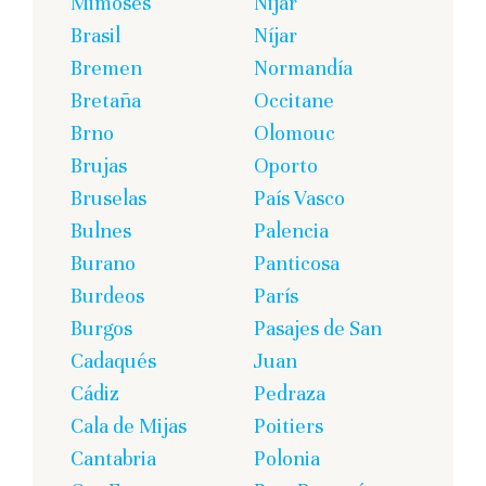
Mimoses
Nijar
Brasil
Níjar
Bremen
Normandía
Bretaña
Occitane
Brno
Olomouc
Brujas
Oporto
Bruselas
País Vasco
Bulnes
Palencia
Burano
Panticosa
Burdeos
París
Burgos
Pasajes de San
Cadaqués
Juan
Cádiz
Pedraza
Cala de Mijas
Poitiers
Cantabria
Polonia