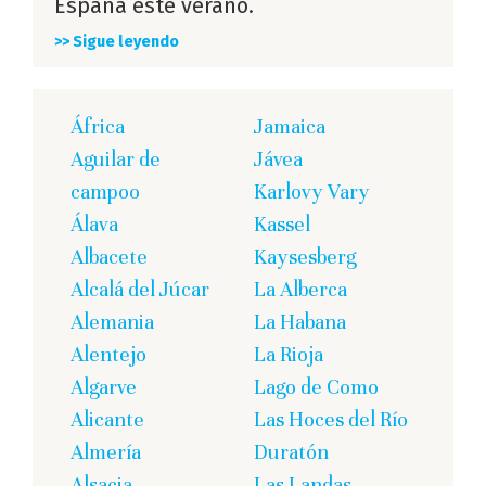
España este verano.
>> Sigue leyendo
África
Jamaica
Aguilar de
Jávea
campoo
Karlovy Vary
Álava
Kassel
Albacete
Kaysesberg
Alcalá del Júcar
La Alberca
Alemania
La Habana
Alentejo
La Rioja
Algarve
Lago de Como
Alicante
Las Hoces del Río
Almería
Duratón
Alsacia
Las Landas