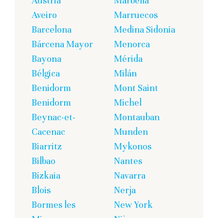
Austria
Marbella
Aveiro
Marruecos
Barcelona
Medina Sidonia
Bárcena Mayor
Menorca
Bayona
Mérida
Bélgica
Milán
Benidorm
Mont Saint
Benidorm
Michel
Beynac-et-
Montauban
Cacenac
Munden
Biarritz
Mykonos
Bilbao
Nantes
Bizkaia
Navarra
Blois
Nerja
Bormes les
New York