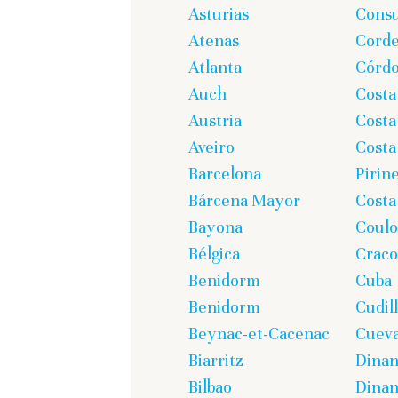
Asturias
Cons
Atenas
Corde
Atlanta
Córd
Auch
Costa
Austria
Costa
Aveiro
Costa
Barcelona
Pirin
Bárcena Mayor
Costa
Bayona
Coul
Bélgica
Craco
Benidorm
Cuba
Benidorm
Cudil
Beynac-et-Cacenac
Cueva
Biarritz
Dina
Bilbao
Dinan