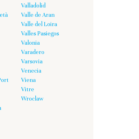
Valladolid
età
Valle de Aran
Valle del Loira
Valles Pasiegos
Valonia
Varadero
Varsovia
Venecia
Port
Viena
Vitre
Wroclaw
n