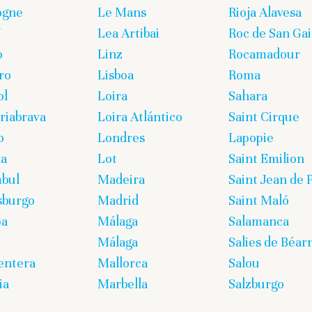
ogne
Le Mans
Rioja Alavesa
U
Lea Artibai
Roc de San Gai
o
Linz
Rocamadour
ro
Lisboa
Roma
ol
Loira
Sahara
iabrava
Loira Atlántico
Saint Cirque
o
Londres
Lapopie
ña
Lot
Saint Emilion
bul
Madeira
Saint Jean de 
sburgo
Madrid
Saint Maló
pa
Málaga
Salamanca
Málaga
Salies de Béar
entera
Mallorca
Salou
ia
Marbella
Salzburgo