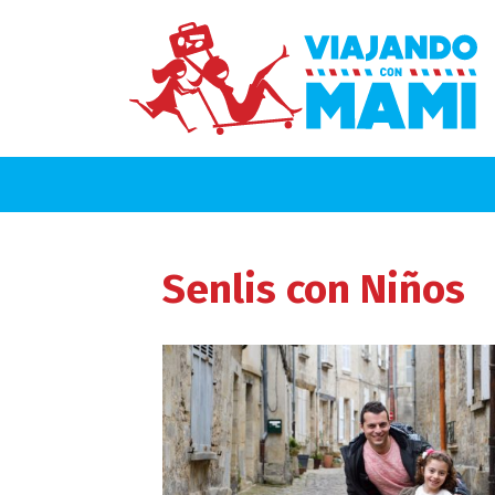
Senlis
con Niños