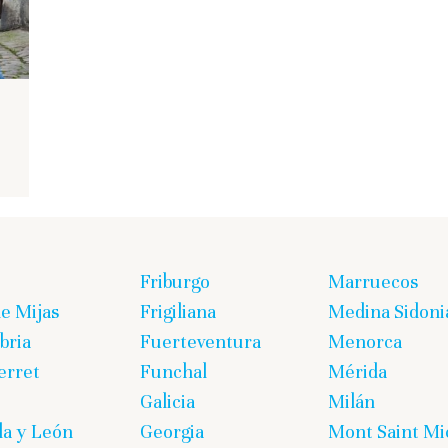
Friburgo
Marruecos
de Mijas
Frigiliana
Medina Sidoni
bria
Fuerteventura
Menorca
erret
Funchal
Mérida
Galicia
Milán
lla y León
Georgia
Mont Saint Mi