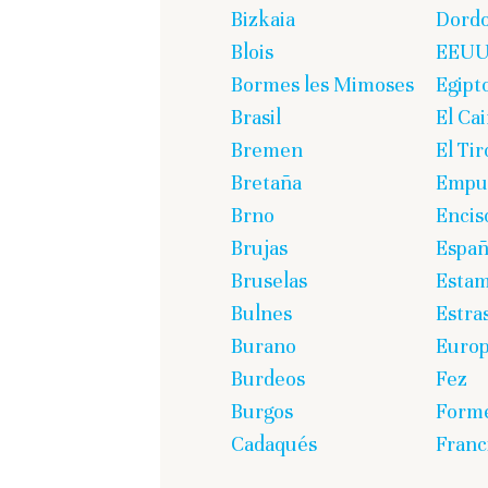
Bizkaia
Dord
Blois
EEU
Bormes les Mimoses
Egipt
Brasil
El Cai
Bremen
El Tir
Bretaña
Empur
Brno
Encis
Brujas
Espa
Bruselas
Estam
Bulnes
Estra
Burano
Euro
Burdeos
Fez
Burgos
Form
Cadaqués
Franc