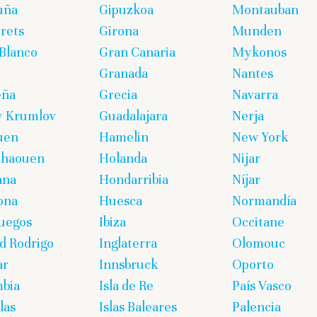
uña
Gipuzkoa
Montauban
rets
Girona
Munden
Blanco
Gran Canaria
Mykonos
Granada
Nantes
eña
Grecia
Navarra
y Krumlov
Guadalajara
Nerja
uen
Hamelin
New York
chaouen
Holanda
Nijar
ana
Hondarribia
Níjar
ona
Huesca
Normandía
uegos
Ibiza
Occitane
d Rodrigo
Inglaterra
Olomouc
ar
Innsbruck
Oporto
bia
Isla de Re
País Vasco
las
Islas Baleares
Palencia