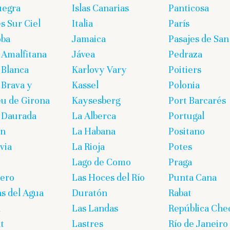
uegra
Islas Canarias
Panticosa
s Sur Ciel
Italia
París
oba
Jamaica
Pasajes de San
 Amalfitana
Jávea
Pedraza
 Blanca
Karlovy Vary
Poitiers
 Brava y
Kassel
Polonia
eu de Girona
Kaysesberg
Port Barcarés
 Daurada
La Alberca
Portugal
on
La Habana
Positano
via
La Rioja
Potes
Lago de Como
Praga
lero
Las Hoces del Río
Punta Cana
s del Agua
Duratón
Rabat
n
Las Landas
República Che
t
Lastres
Río de Janeiro