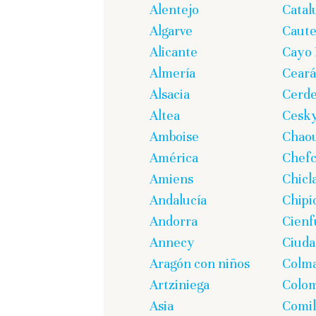
Alentejo
Catal
Algarve
Caute
Alicante
Cayo 
Almería
Ceará
Alsacia
Cerd
Altea
Cesk
Amboise
Chao
América
Chef
Amiens
Chicl
Andalucía
Chipi
Andorra
Cienf
Annecy
Ciuda
Aragón con niños
Colm
Artziniega
Colom
Asia
Comil