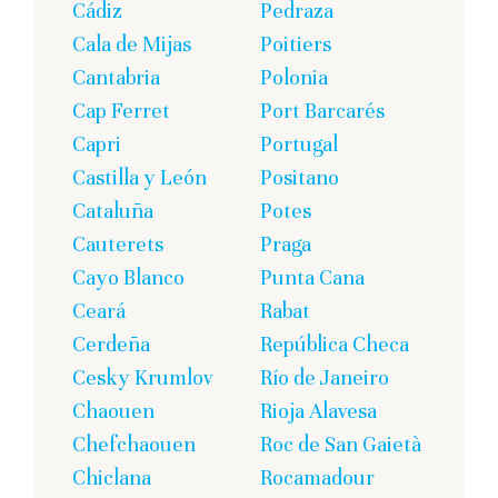
Cádiz
Pedraza
Cala de Mijas
Poitiers
Cantabria
Polonia
Cap Ferret
Port Barcarés
Capri
Portugal
Castilla y León
Positano
Cataluña
Potes
Cauterets
Praga
Cayo Blanco
Punta Cana
Ceará
Rabat
Cerdeña
República Checa
Cesky Krumlov
Río de Janeiro
Chaouen
Rioja Alavesa
Chefchaouen
Roc de San Gaietà
Chiclana
Rocamadour