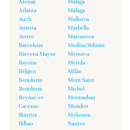
Atenas
Málaga
Atlanta
Málaga
Auch
Mallorca
Austria
Marbella
Aveiro
Marruecos
Barcelona
Medina Sidonia
Bárcena Mayor
Menorca
Bayona
Mérida
Bélgica
Milán
Benidorm
Mont Saint
Benidorm
Michel
Beynac-et-
Montauban
Cacenac
Munden
Biarritz
Mykonos
Bilbao
Nantes