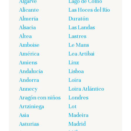
Algarve
Lago de Como
Alicante
Las Hoces del Río
Almería
Duratón
Alsacia
Las Landas
Altea
Lastres
Amboise
Le Mans
América
Lea Artibai
Amiens
Linz
Andalucía
Lisboa
Andorra
Loira
Annecy
Loira Atlántico
Aragón con niños
Londres
Artziniega
Lot
Asia
Madeira
Asturias
Madrid