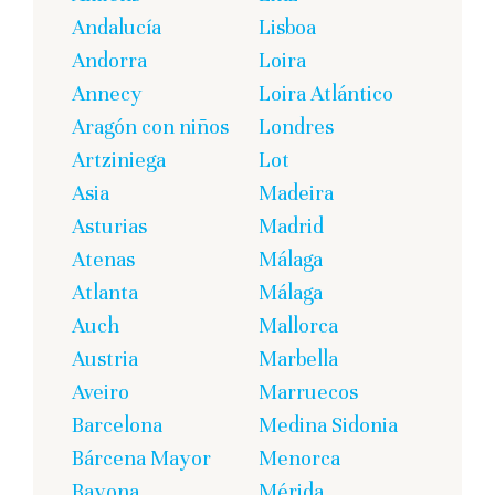
Andalucía
Lisboa
Andorra
Loira
Annecy
Loira Atlántico
Aragón con niños
Londres
Artziniega
Lot
Asia
Madeira
Asturias
Madrid
Atenas
Málaga
Atlanta
Málaga
Auch
Mallorca
Austria
Marbella
Aveiro
Marruecos
Barcelona
Medina Sidonia
Bárcena Mayor
Menorca
Bayona
Mérida