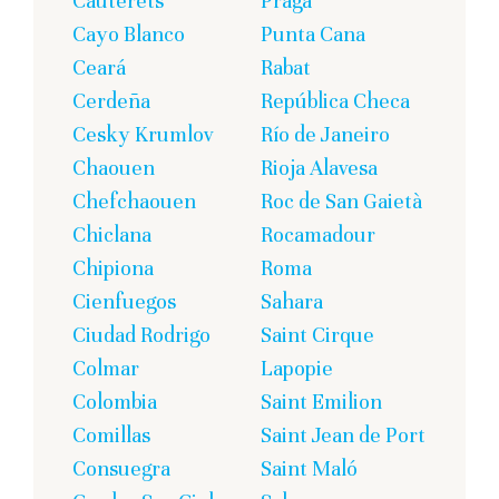
Cauterets
Praga
Cayo Blanco
Punta Cana
Ceará
Rabat
Cerdeña
República Checa
Cesky Krumlov
Río de Janeiro
Chaouen
Rioja Alavesa
Chefchaouen
Roc de San Gaietà
Chiclana
Rocamadour
Chipiona
Roma
Cienfuegos
Sahara
Ciudad Rodrigo
Saint Cirque
Colmar
Lapopie
Colombia
Saint Emilion
Comillas
Saint Jean de Port
Consuegra
Saint Maló