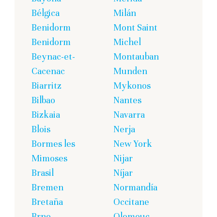
Bélgica
Milán
Benidorm
Mont Saint
Benidorm
Michel
Beynac-et-
Montauban
Cacenac
Munden
Biarritz
Mykonos
Bilbao
Nantes
Bizkaia
Navarra
Blois
Nerja
Bormes les
New York
Mimoses
Nijar
Brasil
Níjar
Bremen
Normandía
Bretaña
Occitane
Brno
Olomouc