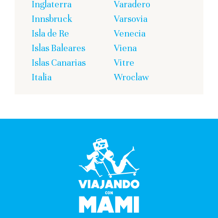
Inglaterra
Varadero
Innsbruck
Varsovia
Isla de Re
Venecia
Islas Baleares
Viena
Islas Canarias
Vitre
Italia
Wroclaw