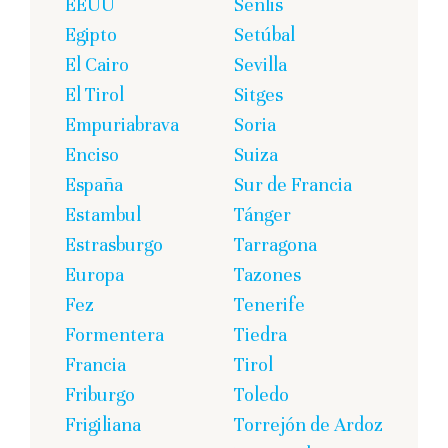
EEUU
Senlis
Egipto
Setúbal
El Cairo
Sevilla
El Tirol
Sitges
Empuriabrava
Soria
Enciso
Suiza
España
Sur de Francia
Estambul
Tánger
Estrasburgo
Tarragona
Europa
Tazones
Fez
Tenerife
Formentera
Tiedra
Francia
Tirol
Friburgo
Toledo
Frigiliana
Torrejón de Ardoz