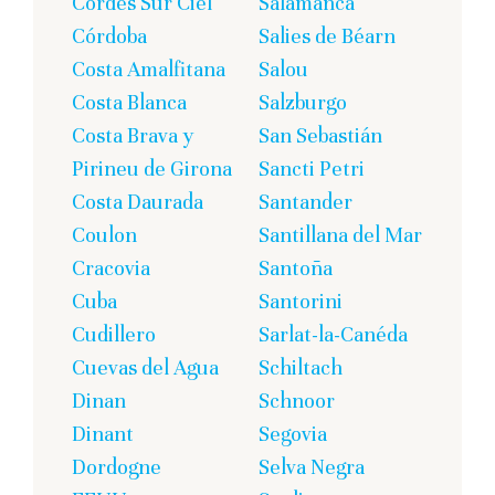
Cordes Sur Ciel
Salamanca
Córdoba
Salies de Béarn
Costa Amalfitana
Salou
Costa Blanca
Salzburgo
Costa Brava y
San Sebastián
Pirineu de Girona
Sancti Petri
Costa Daurada
Santander
Coulon
Santillana del Mar
Cracovia
Santoña
Cuba
Santorini
Cudillero
Sarlat-la-Canéda
Cuevas del Agua
Schiltach
Dinan
Schnoor
Dinant
Segovia
Dordogne
Selva Negra