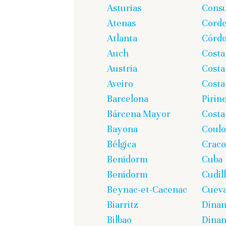
Asturias
Cons
Atenas
Corde
Atlanta
Córd
Auch
Costa
Austria
Costa
Aveiro
Costa
Barcelona
Pirin
Bárcena Mayor
Costa
Bayona
Coul
Bélgica
Craco
Benidorm
Cuba
Benidorm
Cudil
Beynac-et-Cacenac
Cueva
Biarritz
Dina
Bilbao
Dinan