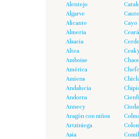
Alentejo
Catal
Algarve
Caute
Alicante
Cayo 
Almería
Ceará
Alsacia
Cerd
Altea
Cesk
Amboise
Chao
América
Chef
Amiens
Chicl
Andalucía
Chipi
Andorra
Cienf
Annecy
Ciuda
Aragón con niños
Colm
Artziniega
Colom
Asia
Comil