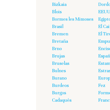
Bizkaia
Dord
Blois
EEU
Bormes les Mimoses
Egipt
Brasil
El Cai
Bremen
El Tir
Bretaña
Empur
Brno
Encis
Brujas
Espa
Bruselas
Estam
Bulnes
Estra
Burano
Euro
Burdeos
Fez
Burgos
Form
Cadaqués
Franc