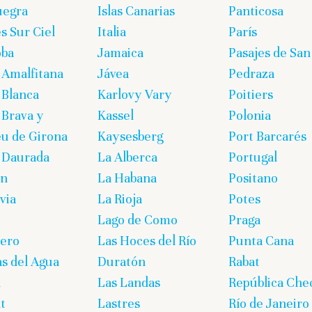
uegra
Islas Canarias
Panticosa
s Sur Ciel
Italia
París
oba
Jamaica
Pasajes de San
 Amalfitana
Jávea
Pedraza
 Blanca
Karlovy Vary
Poitiers
 Brava y
Kassel
Polonia
eu de Girona
Kaysesberg
Port Barcarés
 Daurada
La Alberca
Portugal
on
La Habana
Positano
via
La Rioja
Potes
Lago de Como
Praga
lero
Las Hoces del Río
Punta Cana
s del Agua
Duratón
Rabat
n
Las Landas
República Che
t
Lastres
Río de Janeiro