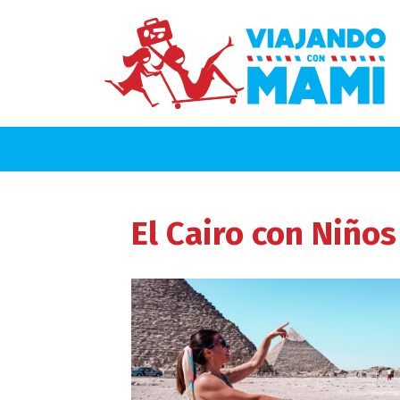
El Cairo
con Niños