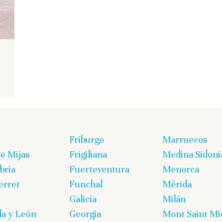
Friburgo
Marruecos
de Mijas
Frigiliana
Medina Sidoni
bria
Fuerteventura
Menorca
erret
Funchal
Mérida
Galicia
Milán
lla y León
Georgia
Mont Saint Mi