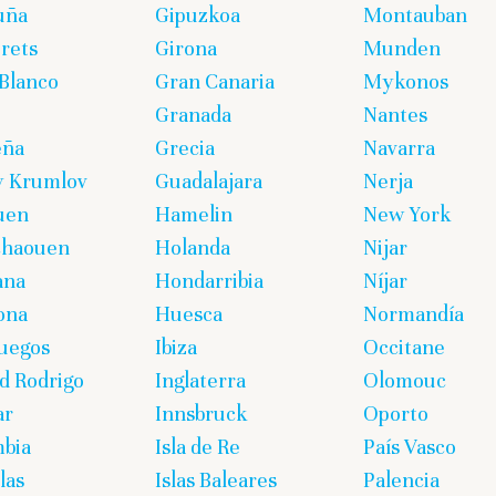
uña
Gipuzkoa
Montauban
rets
Girona
Munden
Blanco
Gran Canaria
Mykonos
Granada
Nantes
eña
Grecia
Navarra
y Krumlov
Guadalajara
Nerja
uen
Hamelin
New York
chaouen
Holanda
Nijar
ana
Hondarribia
Níjar
ona
Huesca
Normandía
uegos
Ibiza
Occitane
d Rodrigo
Inglaterra
Olomouc
ar
Innsbruck
Oporto
bia
Isla de Re
País Vasco
las
Islas Baleares
Palencia