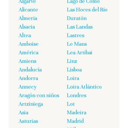
Algarve
Lago de Como
Alicante
Las Hoces del Río
Almería
Duratón
Alsacia
Las Landas
Altea
Lastres
Amboise
Le Mans
América
Lea Artibai
Amiens
Linz
Andalucía
Lisboa
Andorra
Loira
Annecy
Loira Atlántico
Aragón con niños
Londres
Artziniega
Lot
Asia
Madeira
Asturias
Madrid