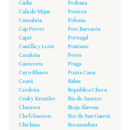
Cádiz
Pedraza
Cala de Mijas
Poitiers
Cantabria
Polonia
Cap Ferret
Port Barcarés
Capri
Portugal
Castilla y León
Positano
Cataluña
Potes
Cauterets
Praga
Cayo Blanco
Punta Cana
Ceará
Rabat
Cerdeña
República Checa
Cesky Krumlov
Río de Janeiro
Chaouen
Rioja Alavesa
Chefchaouen
Roc de San Gaietà
Chiclana
Rocamadour