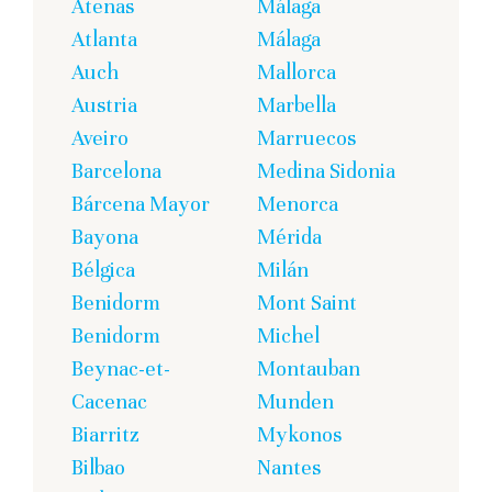
Atenas
Málaga
Atlanta
Málaga
Auch
Mallorca
Austria
Marbella
Aveiro
Marruecos
Barcelona
Medina Sidonia
Bárcena Mayor
Menorca
Bayona
Mérida
Bélgica
Milán
Benidorm
Mont Saint
Benidorm
Michel
Beynac-et-
Montauban
Cacenac
Munden
Biarritz
Mykonos
Bilbao
Nantes