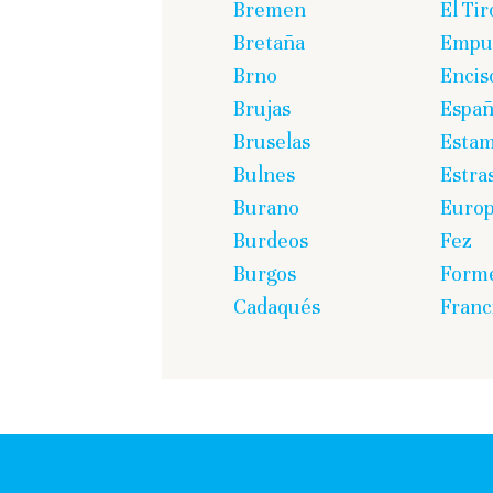
Bremen
El Tir
Bretaña
Empur
Brno
Encis
Brujas
Espa
Bruselas
Estam
Bulnes
Estra
Burano
Euro
Burdeos
Fez
Burgos
Form
Cadaqués
Franc