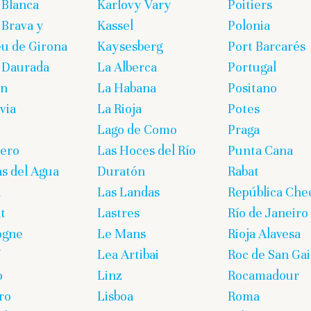
 Blanca
Karlovy Vary
Poitiers
 Brava y
Kassel
Polonia
eu de Girona
Kaysesberg
Port Barcarés
 Daurada
La Alberca
Portugal
on
La Habana
Positano
via
La Rioja
Potes
Lago de Como
Praga
lero
Las Hoces del Río
Punta Cana
s del Agua
Duratón
Rabat
n
Las Landas
República Che
t
Lastres
Río de Janeiro
ogne
Le Mans
Rioja Alavesa
U
Lea Artibai
Roc de San Gai
o
Linz
Rocamadour
ro
Lisboa
Roma