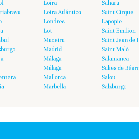
ol
Loira
Sahara
iabrava
Loira Atlántico
Saint Cirque
o
Londres
Lapopie
ña
Lot
Saint Emilion
bul
Madeira
Saint Jean de 
sburgo
Madrid
Saint Maló
pa
Málaga
Salamanca
Málaga
Salies de Béar
entera
Mallorca
Salou
ia
Marbella
Salzburgo