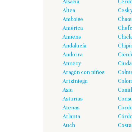
Alsacia
Cerd
Altea
Cesk
Amboise
Chao
América
Chef
Amiens
Chicl
Andalucía
Chipi
Andorra
Cienf
Annecy
Ciuda
Aragón con niños
Colm
Artziniega
Colom
Asia
Comil
Asturias
Cons
Atenas
Corde
Atlanta
Córd
Auch
Costa