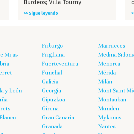
Burdeos; Villa Tourny
q
>> Sigue leyendo
>
Friburgo
Marruecos
de Mijas
Frigiliana
Medina Sidoni
bria
Fuerteventura
Menorca
erret
Funchal
Mérida
Galicia
Milán
lla y León
Georgia
Mont Saint Mi
uña
Gipuzkoa
Montauban
rets
Girona
Munden
Blanco
Gran Canaria
Mykonos
Granada
Nantes