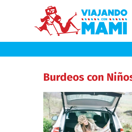
Burdeos
con Niño