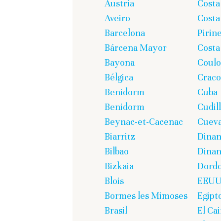
Austria
Costa
Aveiro
Costa
Barcelona
Pirin
Bárcena Mayor
Costa
Bayona
Coul
Bélgica
Craco
Benidorm
Cuba
Benidorm
Cudil
Beynac-et-Cacenac
Cueva
Biarritz
Dina
Bilbao
Dinan
Bizkaia
Dord
Blois
EEU
Bormes les Mimoses
Egipt
Brasil
El Cai