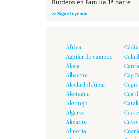
Burdeos en Familia 1ª parte
>> Sigue leyendo
África
Cádiz
Aguilar de campoo
Cala 
Álava
Canta
Albacete
Cap F
Alcalá del Júcar
Capri
Alemania
Casti
Alentejo
Catal
Algarve
Caute
Alicante
Cayo 
Almería
Ceará