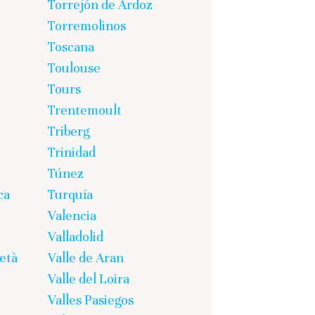
Torrejón de Ardoz
Torremolinos
Toscana
Toulouse
Tours
Trentemoult
Triberg
Trinidad
Túnez
ca
Turquía
Valencia
Valladolid
età
Valle de Aran
Valle del Loira
Valles Pasiegos