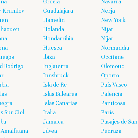
eña
Grecia
Navarra
y Krumlov
Guadalajara
Nerja
uen
Hamelin
New York
chaouen
Holanda
Nijar
ana
Hondarribia
Níjar
ona
Huesca
Normandía
uegos
Ibiza
Occitane
d Rodrigo
Inglaterra
Olomouc
ar
Innsbruck
Oporto
bia
Isla de Re
País Vasco
las
Islas Baleares
Palencia
uegra
Islas Canarias
Panticosa
s Sur Ciel
Italia
París
oba
Jamaica
Pasajes de San
 Amalfitana
Jávea
Pedraza