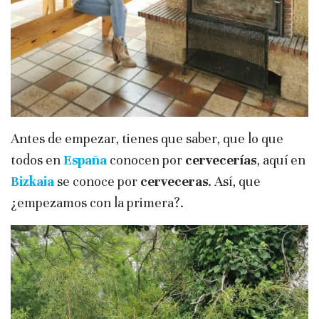
Antes de empezar, tienes que saber, que lo que
todos en
España
conocen por
cervecerías
, aquí en
Bizkaia
se conoce por
cerveceras
. Así, que
¿empezamos con la primera?.