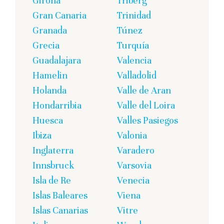
Girona
Triberg
Gran Canaria
Trinidad
Granada
Túnez
Grecia
Turquía
Guadalajara
Valencia
Hamelin
Valladolid
Holanda
Valle de Aran
Hondarribia
Valle del Loira
Huesca
Valles Pasiegos
Ibiza
Valonia
Inglaterra
Varadero
Innsbruck
Varsovia
Isla de Re
Venecia
Islas Baleares
Viena
Islas Canarias
Vitre