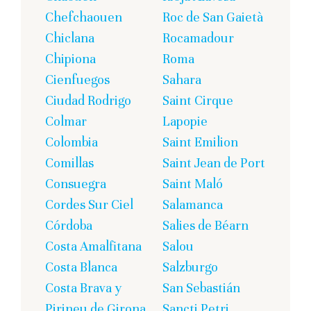
Chefchaouen
Roc de San Gaietà
Chiclana
Rocamadour
Chipiona
Roma
Cienfuegos
Sahara
Ciudad Rodrigo
Saint Cirque
Colmar
Lapopie
Colombia
Saint Emilion
Comillas
Saint Jean de Port
Consuegra
Saint Maló
Cordes Sur Ciel
Salamanca
Córdoba
Salies de Béarn
Costa Amalfitana
Salou
Costa Blanca
Salzburgo
Costa Brava y
San Sebastián
Pirineu de Girona
Sancti Petri