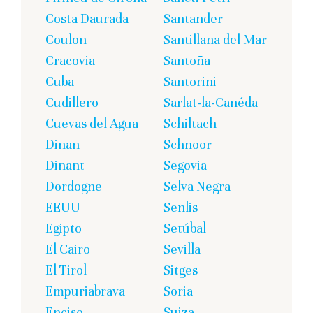
Costa Daurada
Santander
Coulon
Santillana del Mar
Cracovia
Santoña
Cuba
Santorini
Cudillero
Sarlat-la-Canéda
Cuevas del Agua
Schiltach
Dinan
Schnoor
Dinant
Segovia
Dordogne
Selva Negra
EEUU
Senlis
Egipto
Setúbal
El Cairo
Sevilla
El Tirol
Sitges
Empuriabrava
Soria
Enciso
Suiza