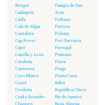
Burgos
Pasajes de San
Cadaqués
Juan
Cádiz
Pedraza
Cala de Mijas
Poitiers
Cantabria
Polonia
Cap Ferret
Port Barcarés
Capri
Portugal
Castilla y León
Positano
Cataluña
Potes
Cauterets
Praga
Cayo Blanco
Punta Cana
Ceará
Rabat
Cerdeña
República Checa
Cesky Krumlov
Río de Janeiro
Chaouen
Rioja Alavesa