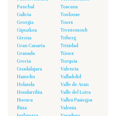
Funchal
Toscana
Galicia
Toulouse
Georgia
Tours
Gipuzkoa
Trentemoult
Girona
Triberg
Gran Canaria
Trinidad
Granada
Túnez
Grecia
Turquía
Guadalajara
Valencia
Hamelin
Valladolid
Holanda
Valle de Aran
Hondarribia
Valle del Loira
Huesca
Valles Pasiegos
Ibiza
Valonia
Inglaterra
Varadero