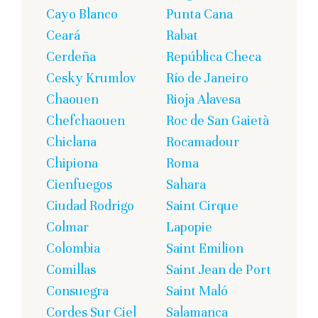
Cayo Blanco
Punta Cana
Ceará
Rabat
Cerdeña
República Checa
Cesky Krumlov
Río de Janeiro
Chaouen
Rioja Alavesa
Chefchaouen
Roc de San Gaietà
Chiclana
Rocamadour
Chipiona
Roma
Cienfuegos
Sahara
Ciudad Rodrigo
Saint Cirque
Colmar
Lapopie
Colombia
Saint Emilion
Comillas
Saint Jean de Port
Consuegra
Saint Maló
Cordes Sur Ciel
Salamanca