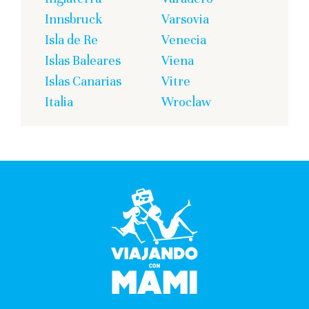
Innsbruck
Varsovia
Isla de Re
Venecia
Islas Baleares
Viena
Islas Canarias
Vitre
Italia
Wroclaw