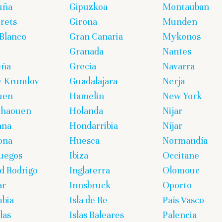
uña
Gipuzkoa
Montauban
rets
Girona
Munden
Blanco
Gran Canaria
Mykonos
Granada
Nantes
eña
Grecia
Navarra
y Krumlov
Guadalajara
Nerja
uen
Hamelin
New York
chaouen
Holanda
Nijar
ana
Hondarribia
Níjar
ona
Huesca
Normandía
uegos
Ibiza
Occitane
d Rodrigo
Inglaterra
Olomouc
ar
Innsbruck
Oporto
bia
Isla de Re
País Vasco
las
Islas Baleares
Palencia