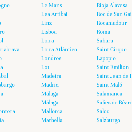
ogne
Le Mans
Rioja Alavesa
U
Lea Artibai
Roc de San Gai
o
Linz
Rocamadour
ro
Lisboa
Roma
ol
Loira
Sahara
iabrava
Loira Atlántico
Saint Cirque
o
Londres
Lapopie
ña
Lot
Saint Emilion
bul
Madeira
Saint Jean de 
sburgo
Madrid
Saint Maló
pa
Málaga
Salamanca
Málaga
Salies de Béar
entera
Mallorca
Salou
ia
Marbella
Salzburgo