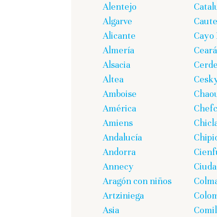
Alentejo
Catal
Algarve
Caute
Alicante
Cayo 
Almería
Ceará
Alsacia
Cerd
Altea
Cesk
Amboise
Chao
América
Chef
Amiens
Chicl
Andalucía
Chipi
Andorra
Cienf
Annecy
Ciuda
Aragón con niños
Colm
Artziniega
Colom
Asia
Comil