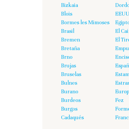
Bizkaia
Dord
Blois
EEU
Bormes les Mimoses
Egipt
Brasil
El Cai
Bremen
El Tir
Bretaña
Empur
Brno
Encis
Brujas
Espa
Bruselas
Estam
Bulnes
Estra
Burano
Euro
Burdeos
Fez
Burgos
Form
Cadaqués
Franc