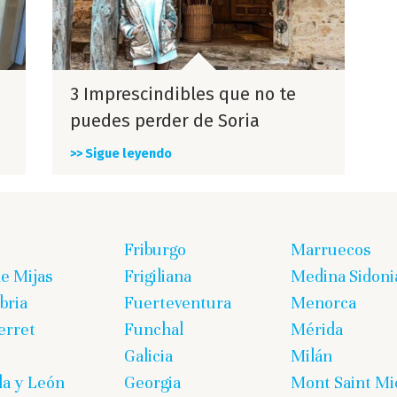
3 Imprescindibles que no te
.
puedes perder de Soria
>> Sigue leyendo
Friburgo
Marruecos
de Mijas
Frigiliana
Medina Sidoni
bria
Fuerteventura
Menorca
erret
Funchal
Mérida
Galicia
Milán
lla y León
Georgia
Mont Saint Mi