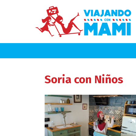
Soria
con Niños