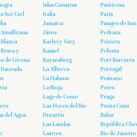
uegra
Islas Canarias
Panticosa
s Sur Ciel
Italia
París
oba
Jamaica
Pasajes de San
 Amalfitana
Jávea
Pedraza
 Blanca
Karlovy Vary
Poitiers
 Brava y
Kassel
Polonia
eu de Girona
Kaysesberg
Port Barcarés
 Daurada
La Alberca
Portugal
on
La Habana
Positano
via
La Rioja
Potes
Lago de Como
Praga
lero
Las Hoces del Río
Punta Cana
s del Agua
Duratón
Rabat
n
Las Landas
República Che
t
Lastres
Río de Janeiro