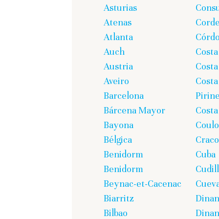
Asturias
Cons
Atenas
Corde
Atlanta
Córd
Auch
Costa
Austria
Costa
Aveiro
Costa
Barcelona
Pirin
Bárcena Mayor
Costa
Bayona
Coul
Bélgica
Craco
Benidorm
Cuba
Benidorm
Cudil
Beynac-et-Cacenac
Cueva
Biarritz
Dina
Bilbao
Dinan