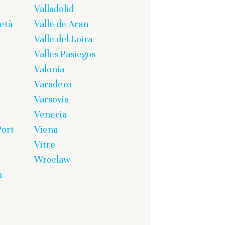
Valladolid
età
Valle de Aran
Valle del Loira
Valles Pasiegos
Valonia
Varadero
Varsovia
Venecia
Port
Viena
Vitre
Wroclaw
n