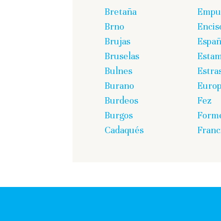
Bretaña
Empur
Brno
Encis
Brujas
Espa
Bruselas
Estam
Bulnes
Estra
Burano
Euro
Burdeos
Fez
Burgos
Form
Cadaqués
Franc