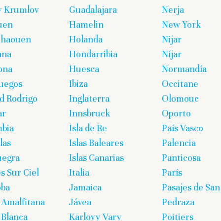
y Krumlov
Guadalajara
Nerja
uen
Hamelin
New York
chaouen
Holanda
Nijar
ana
Hondarribia
Níjar
ona
Huesca
Normandía
uegos
Ibiza
Occitane
d Rodrigo
Inglaterra
Olomouc
ar
Innsbruck
Oporto
bia
Isla de Re
País Vasco
las
Islas Baleares
Palencia
uegra
Islas Canarias
Panticosa
s Sur Ciel
Italia
París
oba
Jamaica
Pasajes de San
 Amalfitana
Jávea
Pedraza
 Blanca
Karlovy Vary
Poitiers