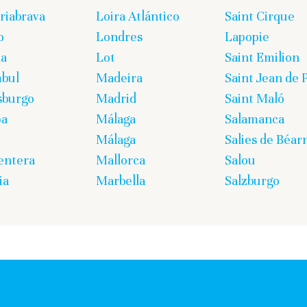
iabrava
Loira Atlántico
Saint Cirque
o
Londres
Lapopie
ña
Lot
Saint Emilion
bul
Madeira
Saint Jean de 
sburgo
Madrid
Saint Maló
pa
Málaga
Salamanca
Málaga
Salies de Béar
entera
Mallorca
Salou
ia
Marbella
Salzburgo