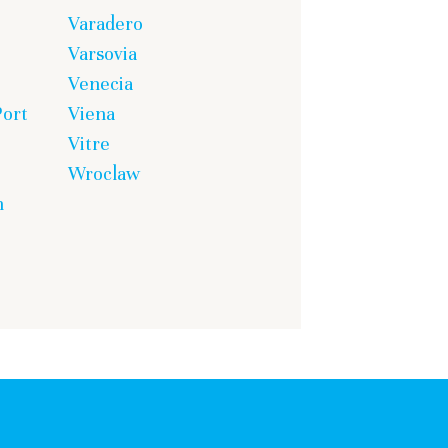
Varadero
Varsovia
Venecia
Port
Viena
Vitre
Wroclaw
n