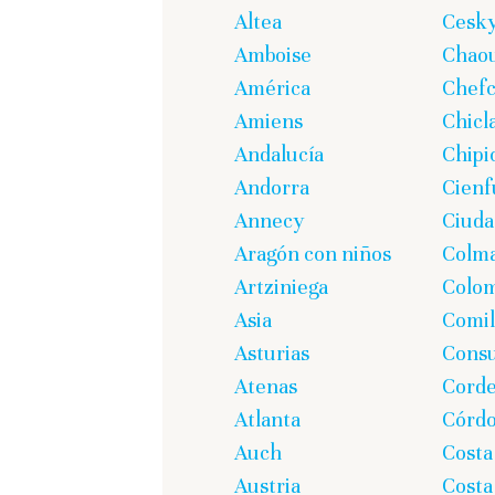
Altea
Cesk
Amboise
Chao
América
Chef
Amiens
Chicl
Andalucía
Chipi
Andorra
Cienf
Annecy
Ciuda
Aragón con niños
Colm
Artziniega
Colom
Asia
Comil
Asturias
Cons
Atenas
Corde
Atlanta
Córd
Auch
Costa
Austria
Costa