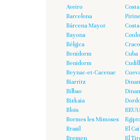
Aveiro
Costa
Barcelona
Pirin
Bárcena Mayor
Costa
Bayona
Coul
Bélgica
Craco
Benidorm
Cuba
Benidorm
Cudil
Beynac-et-Cacenac
Cueva
Biarritz
Dina
Bilbao
Dinan
Bizkaia
Dord
Blois
EEU
Bormes les Mimoses
Egipt
Brasil
El Cai
Bremen
El Tir