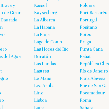
 Brava y
Kassel
Polonia
eu de Girona
Kaysesberg
Port Barcarés
 Daurada
La Alberca
Portugal
on
La Habana
Positano
via
La Rioja
Potes
Lago de Como
Praga
lero
Las Hoces del Río
Punta Cana
s del Agua
Duratón
Rabat
n
Las Landas
República Che
t
Lastres
Río de Janeiro
ogne
Le Mans
Rioja Alavesa
U
Lea Artibai
Roc de San Gai
o
Linz
Rocamadour
ro
Lisboa
Roma
ol
Loira
Sahara