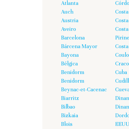
Atlanta
Córd
Auch
Costa
Austria
Costa
Aveiro
Costa
Barcelona
Pirin
Bárcena Mayor
Costa
Bayona
Coul
Bélgica
Craco
Benidorm
Cuba
Benidorm
Cudil
Beynac-et-Cacenac
Cueva
Biarritz
Dina
Bilbao
Dinan
Bizkaia
Dord
Blois
EEU