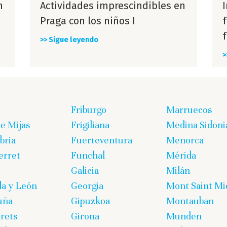
n
Actividades imprescindibles en
Praga con los niños I
f
>> Sigue leyendo
>
Friburgo
Marruecos
de Mijas
Frigiliana
Medina Sidoni
bria
Fuerteventura
Menorca
erret
Funchal
Mérida
Galicia
Milán
lla y León
Georgia
Mont Saint Mi
uña
Gipuzkoa
Montauban
rets
Girona
Munden