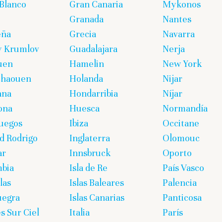
Blanco
Gran Canaria
Mykonos
Granada
Nantes
eña
Grecia
Navarra
y Krumlov
Guadalajara
Nerja
uen
Hamelin
New York
chaouen
Holanda
Nijar
ana
Hondarribia
Níjar
ona
Huesca
Normandía
uegos
Ibiza
Occitane
d Rodrigo
Inglaterra
Olomouc
ar
Innsbruck
Oporto
bia
Isla de Re
País Vasco
las
Islas Baleares
Palencia
uegra
Islas Canarias
Panticosa
s Sur Ciel
Italia
París