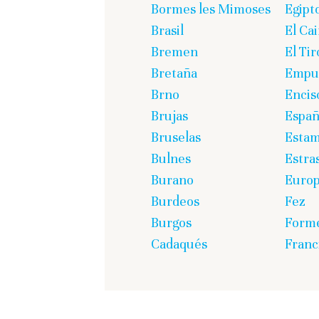
Bormes les Mimoses
Egipt
Brasil
El Cai
Bremen
El Tir
Bretaña
Empur
Brno
Encis
Brujas
Espa
Bruselas
Estam
Bulnes
Estra
Burano
Euro
Burdeos
Fez
Burgos
Form
Cadaqués
Franc