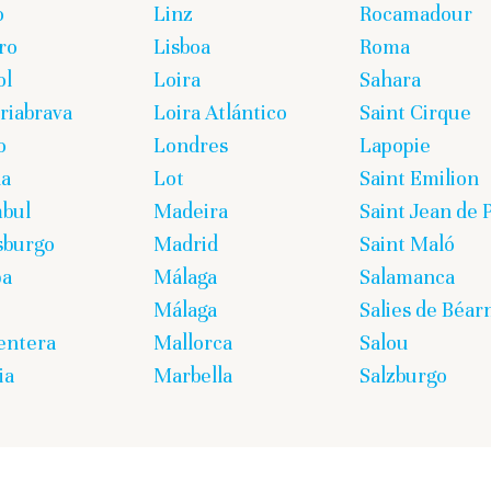
o
Linz
Rocamadour
ro
Lisboa
Roma
ol
Loira
Sahara
iabrava
Loira Atlántico
Saint Cirque
o
Londres
Lapopie
ña
Lot
Saint Emilion
bul
Madeira
Saint Jean de 
sburgo
Madrid
Saint Maló
pa
Málaga
Salamanca
Málaga
Salies de Béar
entera
Mallorca
Salou
ia
Marbella
Salzburgo