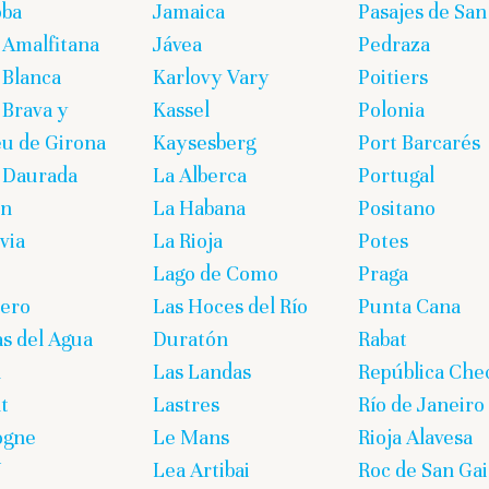
oba
Jamaica
Pasajes de San
 Amalfitana
Jávea
Pedraza
 Blanca
Karlovy Vary
Poitiers
 Brava y
Kassel
Polonia
eu de Girona
Kaysesberg
Port Barcarés
 Daurada
La Alberca
Portugal
on
La Habana
Positano
via
La Rioja
Potes
Lago de Como
Praga
lero
Las Hoces del Río
Punta Cana
s del Agua
Duratón
Rabat
n
Las Landas
República Che
t
Lastres
Río de Janeiro
ogne
Le Mans
Rioja Alavesa
U
Lea Artibai
Roc de San Gai