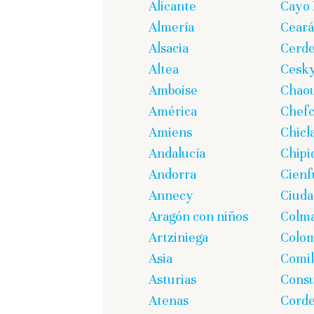
Alicante
Cayo 
Almería
Ceará
Alsacia
Cerd
Altea
Cesk
Amboise
Chao
América
Chef
Amiens
Chicl
Andalucía
Chipi
Andorra
Cienf
Annecy
Ciuda
Aragón con niños
Colm
Artziniega
Colom
Asia
Comil
Asturias
Cons
Atenas
Corde