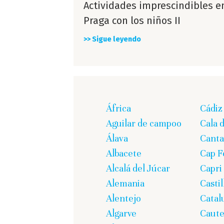
Actividades imprescindibles e
Praga con los niños II
>> Sigue leyendo
África
Cádiz
Aguilar de campoo
Cala 
Álava
Canta
Albacete
Cap F
Alcalá del Júcar
Capri
Alemania
Casti
Alentejo
Catal
Algarve
Caute