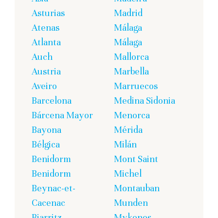
Asturias
Madrid
Atenas
Málaga
Atlanta
Málaga
Auch
Mallorca
Austria
Marbella
Aveiro
Marruecos
Barcelona
Medina Sidonia
Bárcena Mayor
Menorca
Bayona
Mérida
Bélgica
Milán
Benidorm
Mont Saint
Benidorm
Michel
Beynac-et-
Montauban
Cacenac
Munden
Biarritz
Mykonos