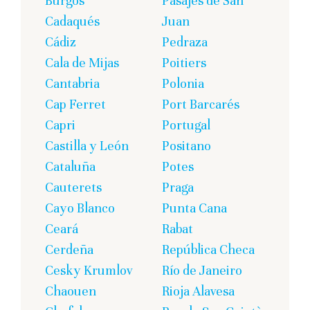
Burgos
Pasajes de San
Cadaqués
Juan
Cádiz
Pedraza
Cala de Mijas
Poitiers
Cantabria
Polonia
Cap Ferret
Port Barcarés
Capri
Portugal
Castilla y León
Positano
Cataluña
Potes
Cauterets
Praga
Cayo Blanco
Punta Cana
Ceará
Rabat
Cerdeña
República Checa
Cesky Krumlov
Río de Janeiro
Chaouen
Rioja Alavesa