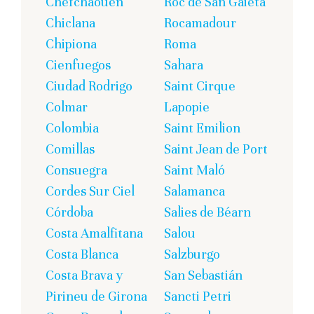
Chefchaouen
Roc de San Gaietà
Chiclana
Rocamadour
Chipiona
Roma
Cienfuegos
Sahara
Ciudad Rodrigo
Saint Cirque
Colmar
Lapopie
Colombia
Saint Emilion
Comillas
Saint Jean de Port
Consuegra
Saint Maló
Cordes Sur Ciel
Salamanca
Córdoba
Salies de Béarn
Costa Amalfitana
Salou
Costa Blanca
Salzburgo
Costa Brava y
San Sebastián
Pirineu de Girona
Sancti Petri