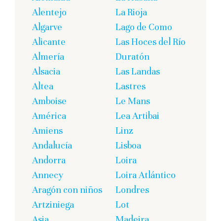
Alentejo
La Rioja
Algarve
Lago de Como
Alicante
Las Hoces del Río
Almería
Duratón
Alsacia
Las Landas
Altea
Lastres
Amboise
Le Mans
América
Lea Artibai
Amiens
Linz
Andalucía
Lisboa
Andorra
Loira
Annecy
Loira Atlántico
Aragón con niños
Londres
Artziniega
Lot
Asia
Madeira