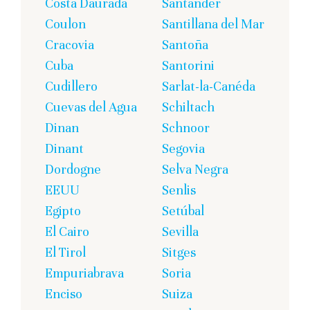
Costa Daurada
Santander
Coulon
Santillana del Mar
Cracovia
Santoña
Cuba
Santorini
Cudillero
Sarlat-la-Canéda
Cuevas del Agua
Schiltach
Dinan
Schnoor
Dinant
Segovia
Dordogne
Selva Negra
EEUU
Senlis
Egipto
Setúbal
El Cairo
Sevilla
El Tirol
Sitges
Empuriabrava
Soria
Enciso
Suiza