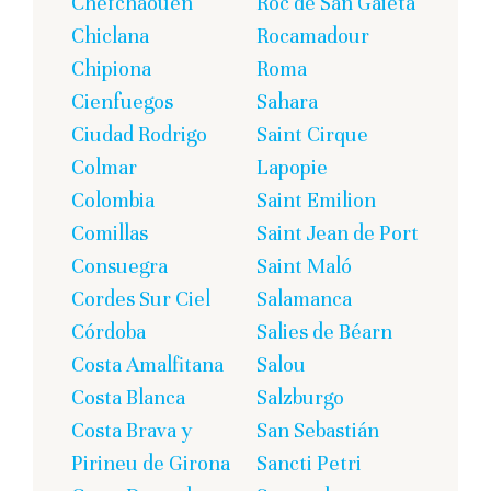
Chefchaouen
Roc de San Gaietà
Chiclana
Rocamadour
Chipiona
Roma
Cienfuegos
Sahara
Ciudad Rodrigo
Saint Cirque
Colmar
Lapopie
Colombia
Saint Emilion
Comillas
Saint Jean de Port
Consuegra
Saint Maló
Cordes Sur Ciel
Salamanca
Córdoba
Salies de Béarn
Costa Amalfitana
Salou
Costa Blanca
Salzburgo
Costa Brava y
San Sebastián
Pirineu de Girona
Sancti Petri