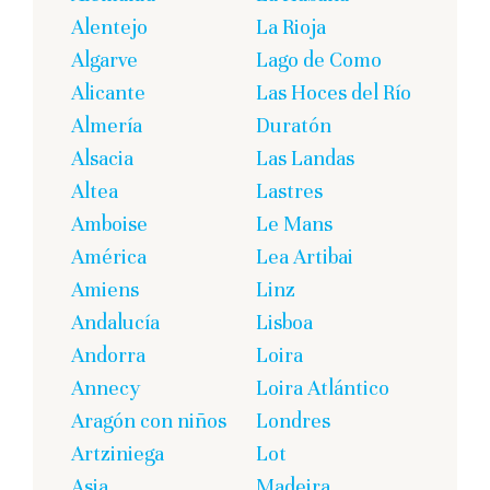
Alentejo
La Rioja
Algarve
Lago de Como
Alicante
Las Hoces del Río
Almería
Duratón
Alsacia
Las Landas
Altea
Lastres
Amboise
Le Mans
América
Lea Artibai
Amiens
Linz
Andalucía
Lisboa
Andorra
Loira
Annecy
Loira Atlántico
Aragón con niños
Londres
Artziniega
Lot
Asia
Madeira