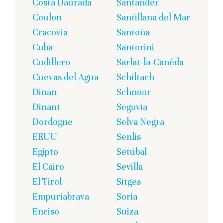
Costa Daurada
Santander
Coulon
Santillana del Mar
Cracovia
Santoña
Cuba
Santorini
Cudillero
Sarlat-la-Canéda
Cuevas del Agua
Schiltach
Dinan
Schnoor
Dinant
Segovia
Dordogne
Selva Negra
EEUU
Senlis
Egipto
Setúbal
El Cairo
Sevilla
El Tirol
Sitges
Empuriabrava
Soria
Enciso
Suiza