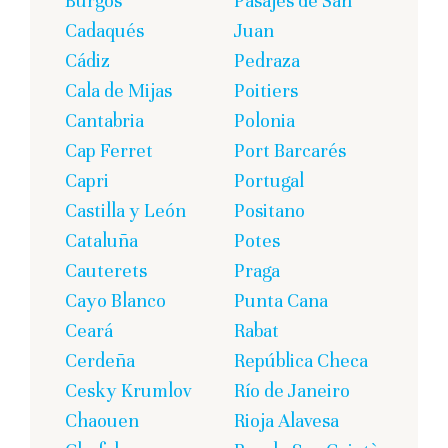
Burgos
Pasajes de San
Cadaqués
Juan
Cádiz
Pedraza
Cala de Mijas
Poitiers
Cantabria
Polonia
Cap Ferret
Port Barcarés
Capri
Portugal
Castilla y León
Positano
Cataluña
Potes
Cauterets
Praga
Cayo Blanco
Punta Cana
Ceará
Rabat
Cerdeña
República Checa
Cesky Krumlov
Río de Janeiro
Chaouen
Rioja Alavesa