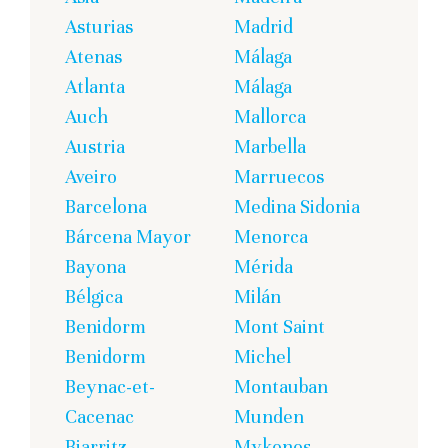
Asturias
Madrid
Atenas
Málaga
Atlanta
Málaga
Auch
Mallorca
Austria
Marbella
Aveiro
Marruecos
Barcelona
Medina Sidonia
Bárcena Mayor
Menorca
Bayona
Mérida
Bélgica
Milán
Benidorm
Mont Saint
Benidorm
Michel
Beynac-et-
Montauban
Cacenac
Munden
Biarritz
Mykonos