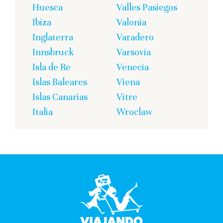
Huesca
Valles Pasiegos
Ibiza
Valonia
Inglaterra
Varadero
Innsbruck
Varsovia
Isla de Re
Venecia
Islas Baleares
Viena
Islas Canarias
Vitre
Italia
Wroclaw