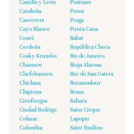
Castilla y León
Positano
Cataluña
Potes
Cauterets
Praga
Cayo Blanco
Punta Cana
Ceará
Rabat
Cerdeña
República Checa
Cesky Krumlov
Río de Janeiro
Chaouen
Rioja Alavesa
Chefchaouen
Roc de San Gaietà
Chiclana
Rocamadour
Chipiona
Roma
Cienfuegos
Sahara
Ciudad Rodrigo
Saint Cirque
Colmar
Lapopie
Colombia
Saint Emilion