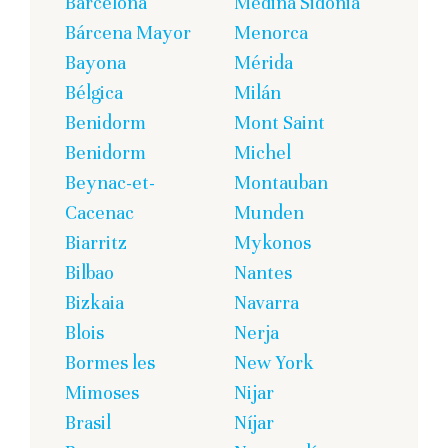
Barcelona
Medina Sidonia
Bárcena Mayor
Menorca
Bayona
Mérida
Bélgica
Milán
Benidorm
Mont Saint
Benidorm
Michel
Beynac-et-
Montauban
Cacenac
Munden
Biarritz
Mykonos
Bilbao
Nantes
Bizkaia
Navarra
Blois
Nerja
Bormes les
New York
Mimoses
Nijar
Brasil
Níjar