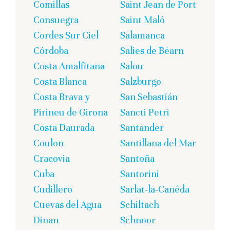
Comillas
Saint Jean de Port
Consuegra
Saint Maló
Cordes Sur Ciel
Salamanca
Córdoba
Salies de Béarn
Costa Amalfitana
Salou
Costa Blanca
Salzburgo
Costa Brava y
San Sebastián
Pirineu de Girona
Sancti Petri
Costa Daurada
Santander
Coulon
Santillana del Mar
Cracovia
Santoña
Cuba
Santorini
Cudillero
Sarlat-la-Canéda
Cuevas del Agua
Schiltach
Dinan
Schnoor