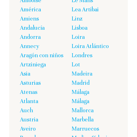
Amboise
Le Mans
América
Lea Artibai
Amiens
Linz
Andalucía
Lisboa
Andorra
Loira
Annecy
Loira Atlántico
Aragón con niños
Londres
Artziniega
Lot
Asia
Madeira
Asturias
Madrid
Atenas
Málaga
Atlanta
Málaga
Auch
Mallorca
Austria
Marbella
Aveiro
Marruecos