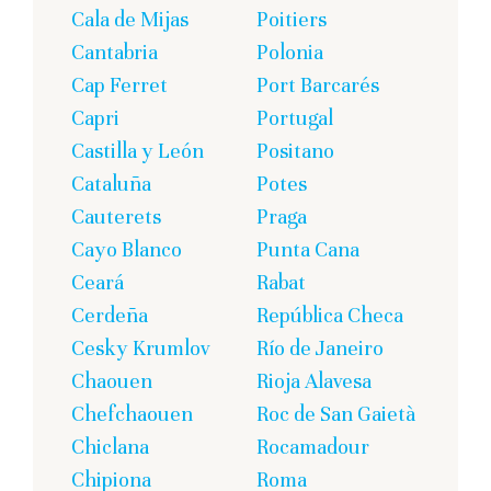
Cala de Mijas
Poitiers
Cantabria
Polonia
Cap Ferret
Port Barcarés
Capri
Portugal
Castilla y León
Positano
Cataluña
Potes
Cauterets
Praga
Cayo Blanco
Punta Cana
Ceará
Rabat
Cerdeña
República Checa
Cesky Krumlov
Río de Janeiro
Chaouen
Rioja Alavesa
Chefchaouen
Roc de San Gaietà
Chiclana
Rocamadour
Chipiona
Roma