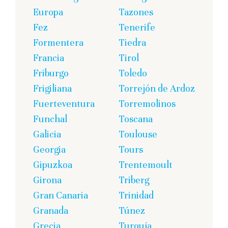
Europa
Tazones
Fez
Tenerife
Formentera
Tiedra
Francia
Tirol
Friburgo
Toledo
Frigiliana
Torrejón de Ardoz
Fuerteventura
Torremolinos
Funchal
Toscana
Galicia
Toulouse
Georgia
Tours
Gipuzkoa
Trentemoult
Girona
Triberg
Gran Canaria
Trinidad
Granada
Túnez
Grecia
Turquía