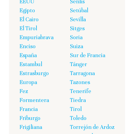
EEUU
Senlis
Egipto
Setúbal
El Cairo
Sevilla
El Tirol
Sitges
Empuriabrava
Soria
Enciso
Suiza
España
Sur de Francia
Estambul
Tánger
Estrasburgo
Tarragona
Europa
Tazones
Fez
Tenerife
Formentera
Tiedra
Francia
Tirol
Friburgo
Toledo
Frigiliana
Torrejón de Ardoz