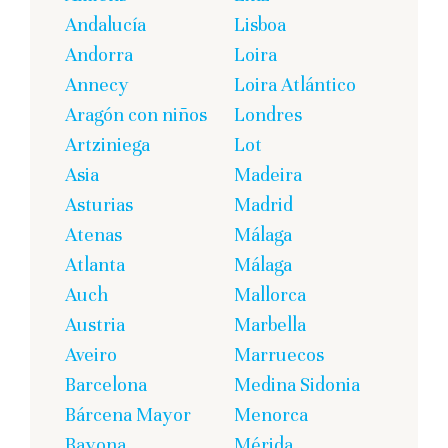
Andalucía
Lisboa
Andorra
Loira
Annecy
Loira Atlántico
Aragón con niños
Londres
Artziniega
Lot
Asia
Madeira
Asturias
Madrid
Atenas
Málaga
Atlanta
Málaga
Auch
Mallorca
Austria
Marbella
Aveiro
Marruecos
Barcelona
Medina Sidonia
Bárcena Mayor
Menorca
Bayona
Mérida