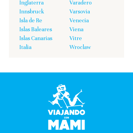
Inglaterra
Varadero
Innsbruck
Varsovia
Isla de Re
Venecia
Islas Baleares
Viena
Islas Canarias
Vitre
Italia
Wroclaw