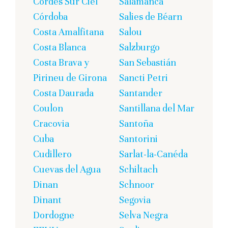
Cordes Sur Ciel
Salamanca
Córdoba
Salies de Béarn
Costa Amalfitana
Salou
Costa Blanca
Salzburgo
Costa Brava y
San Sebastián
Pirineu de Girona
Sancti Petri
Costa Daurada
Santander
Coulon
Santillana del Mar
Cracovia
Santoña
Cuba
Santorini
Cudillero
Sarlat-la-Canéda
Cuevas del Agua
Schiltach
Dinan
Schnoor
Dinant
Segovia
Dordogne
Selva Negra