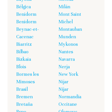
Bélgica
Milán
Benidorm
Mont Saint
Benidorm
Michel
Beynac-et-
Montauban
Cacenac
Munden
Biarritz
Mykonos
Bilbao
Nantes
Bizkaia
Navarra
Blois
Nerja
Bormes les
New York
Mimoses
Nijar
Brasil
Níjar
Bremen
Normandía
Bretaña
Occitane
Brno
Olomouc