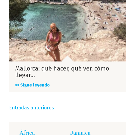
Mallorca: qué hacer, qué ver, cómo
llegar…
>> Sigue leyendo
Navegación
Entradas anteriores
de
entradas
África
Jamaica