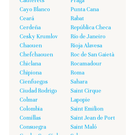
Cauterets
Praga
Cayo Blanco
Punta Cana
Ceará
Rabat
Cerdeña
República Checa
Cesky Krumlov
Río de Janeiro
Chaouen
Rioja Alavesa
Chefchaouen
Roc de San Gaietà
Chiclana
Rocamadour
Chipiona
Roma
Cienfuegos
Sahara
Ciudad Rodrigo
Saint Cirque
Colmar
Lapopie
Colombia
Saint Emilion
Comillas
Saint Jean de Port
Consuegra
Saint Maló