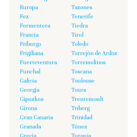
Europa
Tazones
Fez
Tenerife
Formentera
Tiedra
Francia
Tirol
Friburgo
Toledo
Frigiliana
Torrejón de Ardoz
Fuerteventura
Torremolinos
Funchal
Toscana
Galicia
Toulouse
Georgia
Tours
Gipuzkoa
Trentemoult
Girona
Triberg
Gran Canaria
Trinidad
Granada
Túnez
Grecia
Turquía