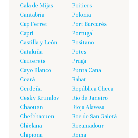
Cala de Mijas
Poitiers
Cantabria
Polonia
Cap Ferret
Port Barcarés
Capri
Portugal
Castilla y León
Positano
Cataluña
Potes
Cauterets
Praga
Cayo Blanco
Punta Cana
Ceará
Rabat
Cerdeña
República Checa
Cesky Krumlov
Río de Janeiro
Chaouen
Rioja Alavesa
Chefchaouen
Roc de San Gaietà
Chiclana
Rocamadour
Chipiona
Roma