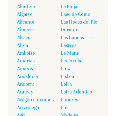
Alentejo
La Rioja
Algarve
Lago de Como
Alicante
Las Hoces del Río
Almería
Duratón
Alsacia
Las Landas
Altea
Lastres
Amboise
Le Mans
América
Lea Artibai
Amiens
Linz
Andalucía
Lisboa
Andorra
Loira
Annecy
Loira Atlántico
Aragón con niños
Londres
Artziniega
Lot
Asia
Madeira