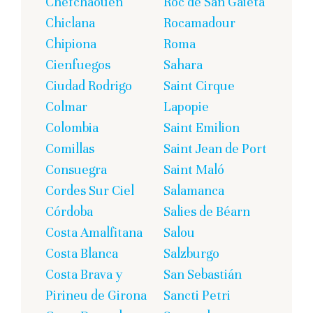
Chefchaouen
Roc de San Gaietà
Chiclana
Rocamadour
Chipiona
Roma
Cienfuegos
Sahara
Ciudad Rodrigo
Saint Cirque
Colmar
Lapopie
Colombia
Saint Emilion
Comillas
Saint Jean de Port
Consuegra
Saint Maló
Cordes Sur Ciel
Salamanca
Córdoba
Salies de Béarn
Costa Amalfitana
Salou
Costa Blanca
Salzburgo
Costa Brava y
San Sebastián
Pirineu de Girona
Sancti Petri