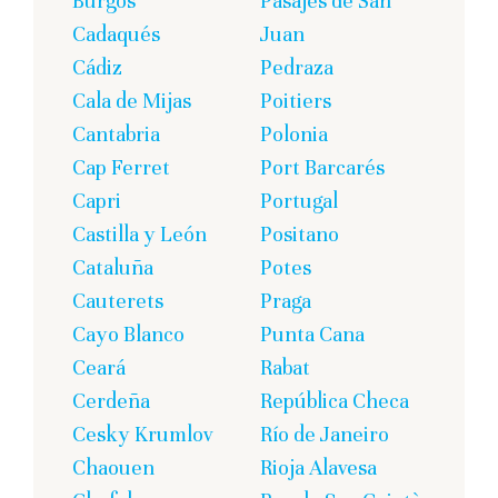
Burgos
Pasajes de San
Cadaqués
Juan
Cádiz
Pedraza
Cala de Mijas
Poitiers
Cantabria
Polonia
Cap Ferret
Port Barcarés
Capri
Portugal
Castilla y León
Positano
Cataluña
Potes
Cauterets
Praga
Cayo Blanco
Punta Cana
Ceará
Rabat
Cerdeña
República Checa
Cesky Krumlov
Río de Janeiro
Chaouen
Rioja Alavesa