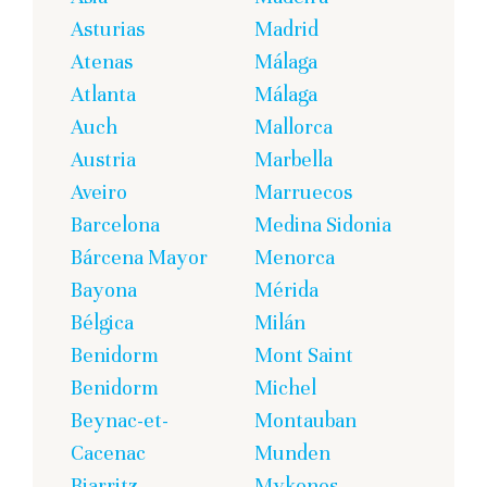
Asturias
Madrid
Atenas
Málaga
Atlanta
Málaga
Auch
Mallorca
Austria
Marbella
Aveiro
Marruecos
Barcelona
Medina Sidonia
Bárcena Mayor
Menorca
Bayona
Mérida
Bélgica
Milán
Benidorm
Mont Saint
Benidorm
Michel
Beynac-et-
Montauban
Cacenac
Munden
Biarritz
Mykonos