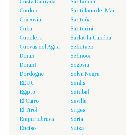
Costa Daurada
Santander
Coulon
Santillana del Mar
Cracovia
Santoña
Cuba
Santorini
Cudillero
Sarlat-la-Canéda
Cuevas del Agua
Schiltach
Dinan
Schnoor
Dinant
Segovia
Dordogne
Selva Negra
EEUU
Senlis
Egipto
Setúbal
El Cairo
Sevilla
El Tirol
Sitges
Empuriabrava
Soria
Enciso
Suiza