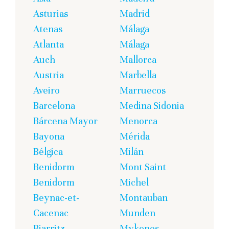
Asturias
Madrid
Atenas
Málaga
Atlanta
Málaga
Auch
Mallorca
Austria
Marbella
Aveiro
Marruecos
Barcelona
Medina Sidonia
Bárcena Mayor
Menorca
Bayona
Mérida
Bélgica
Milán
Benidorm
Mont Saint
Benidorm
Michel
Beynac-et-
Montauban
Cacenac
Munden
Biarritz
Mykonos