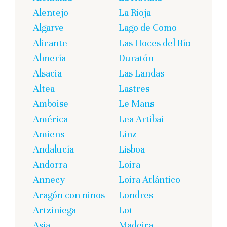
Alentejo
La Rioja
Algarve
Lago de Como
Alicante
Las Hoces del Río
Almería
Duratón
Alsacia
Las Landas
Altea
Lastres
Amboise
Le Mans
América
Lea Artibai
Amiens
Linz
Andalucía
Lisboa
Andorra
Loira
Annecy
Loira Atlántico
Aragón con niños
Londres
Artziniega
Lot
Asia
Madeira