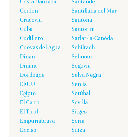
Costa Daurada
Santander
Coulon
Santillana del Mar
Cracovia
Santoña
Cuba
Santorini
Cudillero
Sarlat-la-Canéda
Cuevas del Agua
Schiltach
Dinan
Schnoor
Dinant
Segovia
Dordogne
Selva Negra
EEUU
Senlis
Egipto
Setúbal
El Cairo
Sevilla
El Tirol
Sitges
Empuriabrava
Soria
Enciso
Suiza