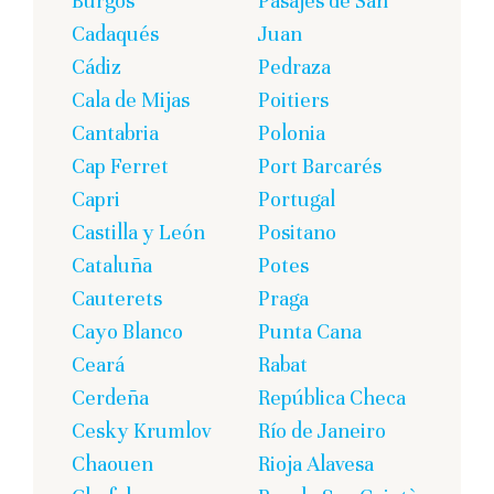
Burgos
Pasajes de San
Cadaqués
Juan
Cádiz
Pedraza
Cala de Mijas
Poitiers
Cantabria
Polonia
Cap Ferret
Port Barcarés
Capri
Portugal
Castilla y León
Positano
Cataluña
Potes
Cauterets
Praga
Cayo Blanco
Punta Cana
Ceará
Rabat
Cerdeña
República Checa
Cesky Krumlov
Río de Janeiro
Chaouen
Rioja Alavesa