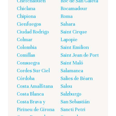
Chefchaouen
Roc de San Gaietà
Chiclana
Rocamadour
Chipiona
Roma
Cienfuegos
Sahara
Ciudad Rodrigo
Saint Cirque
Colmar
Lapopie
Colombia
Saint Emilion
Comillas
Saint Jean de Port
Consuegra
Saint Maló
Cordes Sur Ciel
Salamanca
Córdoba
Salies de Béarn
Costa Amalfitana
Salou
Costa Blanca
Salzburgo
Costa Brava y
San Sebastián
Pirineu de Girona
Sancti Petri