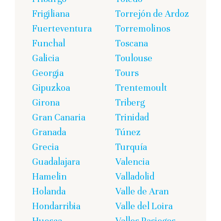
Frigiliana
Torrejón de Ardoz
Fuerteventura
Torremolinos
Funchal
Toscana
Galicia
Toulouse
Georgia
Tours
Gipuzkoa
Trentemoult
Girona
Triberg
Gran Canaria
Trinidad
Granada
Túnez
Grecia
Turquía
Guadalajara
Valencia
Hamelin
Valladolid
Holanda
Valle de Aran
Hondarribia
Valle del Loira
Huesca
Valles Pasiegos