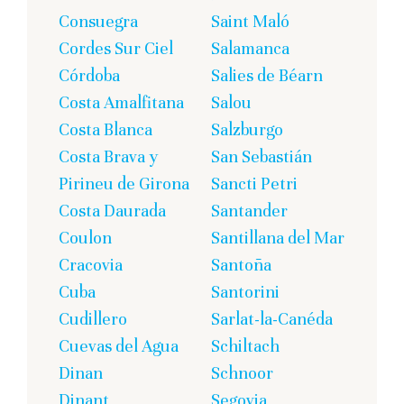
Consuegra
Saint Maló
Cordes Sur Ciel
Salamanca
Córdoba
Salies de Béarn
Costa Amalfitana
Salou
Costa Blanca
Salzburgo
Costa Brava y
San Sebastián
Pirineu de Girona
Sancti Petri
Costa Daurada
Santander
Coulon
Santillana del Mar
Cracovia
Santoña
Cuba
Santorini
Cudillero
Sarlat-la-Canéda
Cuevas del Agua
Schiltach
Dinan
Schnoor
Dinant
Segovia