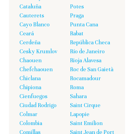
Cataluña
Potes
Cauterets
Praga
Cayo Blanco
Punta Cana
Ceará
Rabat
Cerdeña
República Checa
Cesky Krumlov
Río de Janeiro
Chaouen
Rioja Alavesa
Chefchaouen
Roc de San Gaietà
Chiclana
Rocamadour
Chipiona
Roma
Cienfuegos
Sahara
Ciudad Rodrigo
Saint Cirque
Colmar
Lapopie
Colombia
Saint Emilion
Comillas
Saint Jean de Port