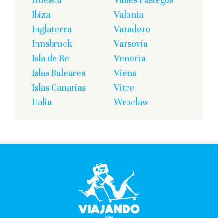
Ibiza
Valonia
Inglaterra
Varadero
Innsbruck
Varsovia
Isla de Re
Venecia
Islas Baleares
Viena
Islas Canarias
Vitre
Italia
Wroclaw