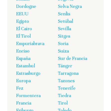
Dordogne
Selva Negra
EEUU
Senlis
Egipto
Setúbal
El Cairo
Sevilla
El Tirol
Sitges
Empuriabrava
Soria
Enciso
Suiza
España
Sur de Francia
Estambul
Tánger
Estrasburgo
Tarragona
Europa
Tazones
Fez
Tenerife
Formentera
Tiedra
Francia
Tirol
Friburgo
Toledo