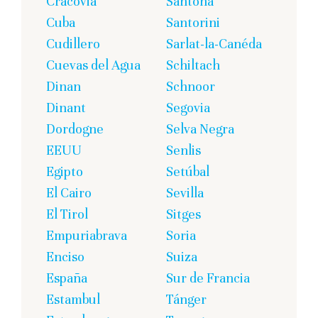
Cracovia
Santoña
Cuba
Santorini
Cudillero
Sarlat-la-Canéda
Cuevas del Agua
Schiltach
Dinan
Schnoor
Dinant
Segovia
Dordogne
Selva Negra
EEUU
Senlis
Egipto
Setúbal
El Cairo
Sevilla
El Tirol
Sitges
Empuriabrava
Soria
Enciso
Suiza
España
Sur de Francia
Estambul
Tánger