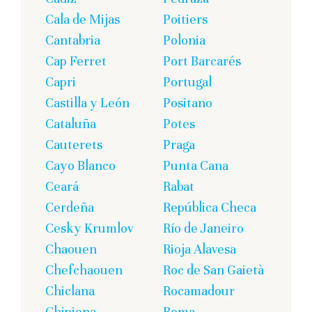
Cala de Mijas
Poitiers
Cantabria
Polonia
Cap Ferret
Port Barcarés
Capri
Portugal
Castilla y León
Positano
Cataluña
Potes
Cauterets
Praga
Cayo Blanco
Punta Cana
Ceará
Rabat
Cerdeña
República Checa
Cesky Krumlov
Río de Janeiro
Chaouen
Rioja Alavesa
Chefchaouen
Roc de San Gaietà
Chiclana
Rocamadour
Chipiona
Roma