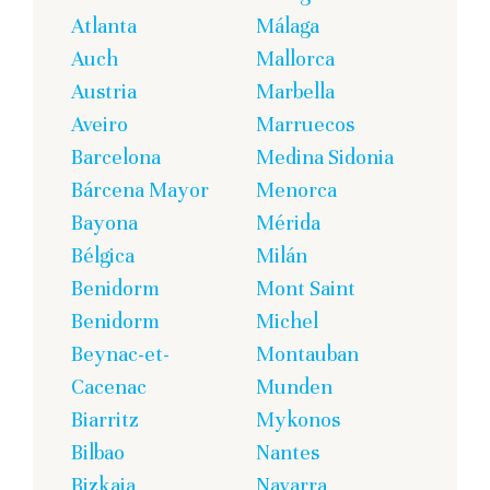
Atlanta
Málaga
Auch
Mallorca
Austria
Marbella
Aveiro
Marruecos
Barcelona
Medina Sidonia
Bárcena Mayor
Menorca
Bayona
Mérida
Bélgica
Milán
Benidorm
Mont Saint
Benidorm
Michel
Beynac-et-
Montauban
Cacenac
Munden
Biarritz
Mykonos
Bilbao
Nantes
Bizkaia
Navarra