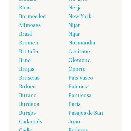
Blois
Nerja
Bormes les
New York
Mimoses
Nijar
Brasil
Níjar
Bremen
Normandía
Bretaña
Occitane
Brno
Olomouc
Brujas
Oporto
Bruselas
País Vasco
Bulnes
Palencia
Burano
Panticosa
Burdeos
París
Burgos
Pasajes de San
Cadaqués
Juan
Cádiz
Pedraza