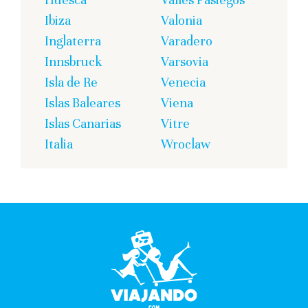
Ibiza
Valonia
Inglaterra
Varadero
Innsbruck
Varsovia
Isla de Re
Venecia
Islas Baleares
Viena
Islas Canarias
Vitre
Italia
Wroclaw