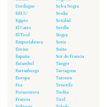
Dordogne
Selva Negra
EEUU
Senlis
Egipto
Setúbal
El Cairo
Sevilla
El Tirol
Sitges
Empuriabrava
Soria
Enciso
Suiza
España
Sur de Francia
Estambul
Tánger
Estrasburgo
Tarragona
Europa
Tazones
Fez
Tenerife
Formentera
Tiedra
Francia
Tirol
Friburgo
Toledo