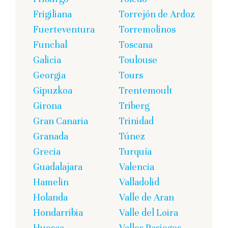
Frigiliana
Torrejón de Ardoz
Fuerteventura
Torremolinos
Funchal
Toscana
Galicia
Toulouse
Georgia
Tours
Gipuzkoa
Trentemoult
Girona
Triberg
Gran Canaria
Trinidad
Granada
Túnez
Grecia
Turquía
Guadalajara
Valencia
Hamelin
Valladolid
Holanda
Valle de Aran
Hondarribia
Valle del Loira
Huesca
Valles Pasiegos