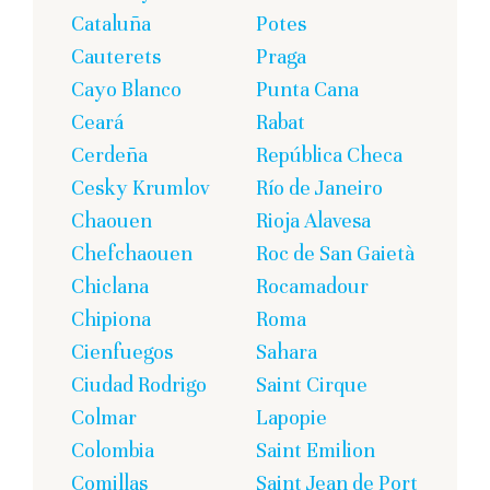
Cataluña
Potes
Cauterets
Praga
Cayo Blanco
Punta Cana
Ceará
Rabat
Cerdeña
República Checa
Cesky Krumlov
Río de Janeiro
Chaouen
Rioja Alavesa
Chefchaouen
Roc de San Gaietà
Chiclana
Rocamadour
Chipiona
Roma
Cienfuegos
Sahara
Ciudad Rodrigo
Saint Cirque
Colmar
Lapopie
Colombia
Saint Emilion
Comillas
Saint Jean de Port