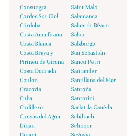
Consuegra
Saint Maló
Cordes Sur Ciel
Salamanca
Córdoba
Salies de Béarn
Costa Amalfitana
Salou
Costa Blanca
Salzburgo
Costa Brava y
San Sebastián
Pirineu de Girona
Sancti Petri
Costa Daurada
Santander
Coulon
Santillana del Mar
Cracovia
Santoña
Cuba
Santorini
Cudillero
Sarlat-la-Canéda
Cuevas del Agua
Schiltach
Dinan
Schnoor
Dinant
Segovia