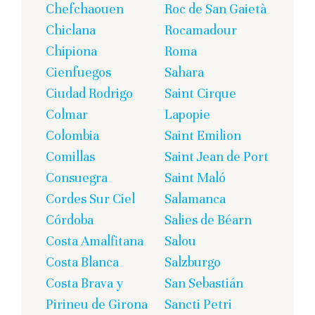
Chefchaouen
Roc de San Gaietà
Chiclana
Rocamadour
Chipiona
Roma
Cienfuegos
Sahara
Ciudad Rodrigo
Saint Cirque
Colmar
Lapopie
Colombia
Saint Emilion
Comillas
Saint Jean de Port
Consuegra
Saint Maló
Cordes Sur Ciel
Salamanca
Córdoba
Salies de Béarn
Costa Amalfitana
Salou
Costa Blanca
Salzburgo
Costa Brava y
San Sebastián
Pirineu de Girona
Sancti Petri