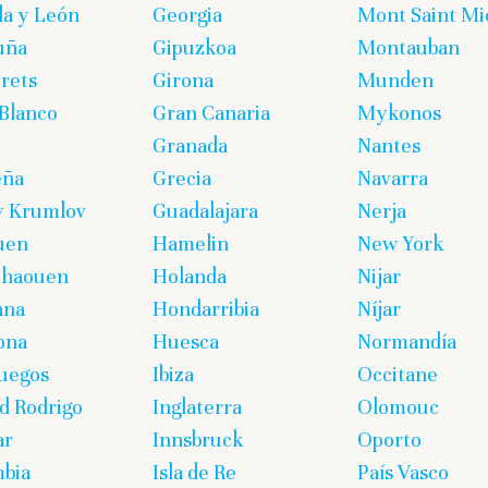
lla y León
Georgia
Mont Saint Mi
uña
Gipuzkoa
Montauban
rets
Girona
Munden
Blanco
Gran Canaria
Mykonos
Granada
Nantes
eña
Grecia
Navarra
y Krumlov
Guadalajara
Nerja
uen
Hamelin
New York
chaouen
Holanda
Nijar
ana
Hondarribia
Níjar
ona
Huesca
Normandía
uegos
Ibiza
Occitane
d Rodrigo
Inglaterra
Olomouc
ar
Innsbruck
Oporto
bia
Isla de Re
País Vasco