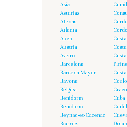
Asia
Comil
Asturias
Cons
Atenas
Corde
Atlanta
Córd
Auch
Costa
Austria
Costa
Aveiro
Costa
Barcelona
Pirin
Bárcena Mayor
Costa
Bayona
Coul
Bélgica
Craco
Benidorm
Cuba
Benidorm
Cudil
Beynac-et-Cacenac
Cueva
Biarritz
Dina