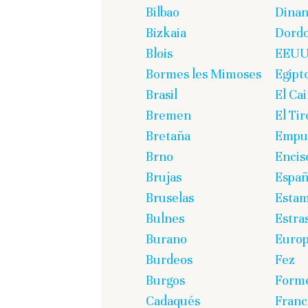
Bilbao
Dinan
Bizkaia
Dord
Blois
EEU
Bormes les Mimoses
Egipt
Brasil
El Cai
Bremen
El Tir
Bretaña
Empur
Brno
Encis
Brujas
Espa
Bruselas
Estam
Bulnes
Estra
Burano
Euro
Burdeos
Fez
Burgos
Form
Cadaqués
Franc