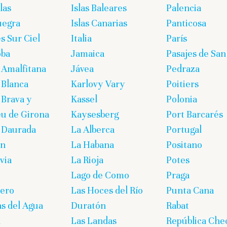
las
Islas Baleares
Palencia
uegra
Islas Canarias
Panticosa
s Sur Ciel
Italia
París
oba
Jamaica
Pasajes de San
 Amalfitana
Jávea
Pedraza
 Blanca
Karlovy Vary
Poitiers
 Brava y
Kassel
Polonia
eu de Girona
Kaysesberg
Port Barcarés
 Daurada
La Alberca
Portugal
on
La Habana
Positano
via
La Rioja
Potes
Lago de Como
Praga
lero
Las Hoces del Río
Punta Cana
s del Agua
Duratón
Rabat
n
Las Landas
República Che