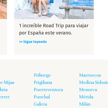
l
1 increíble Road Trip para viajar
por España este verano.
>> Sigue leyendo
Friburgo
Marruecos
de Mijas
Frigiliana
Medina Sidoni
bria
Fuerteventura
Menorca
erret
Funchal
Mérida
Galicia
Milán