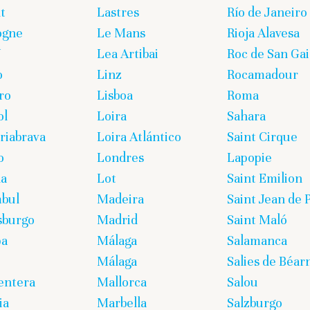
t
Lastres
Río de Janeiro
ogne
Le Mans
Rioja Alavesa
U
Lea Artibai
Roc de San Gai
o
Linz
Rocamadour
ro
Lisboa
Roma
ol
Loira
Sahara
iabrava
Loira Atlántico
Saint Cirque
o
Londres
Lapopie
ña
Lot
Saint Emilion
bul
Madeira
Saint Jean de 
sburgo
Madrid
Saint Maló
pa
Málaga
Salamanca
Málaga
Salies de Béar
entera
Mallorca
Salou
ia
Marbella
Salzburgo