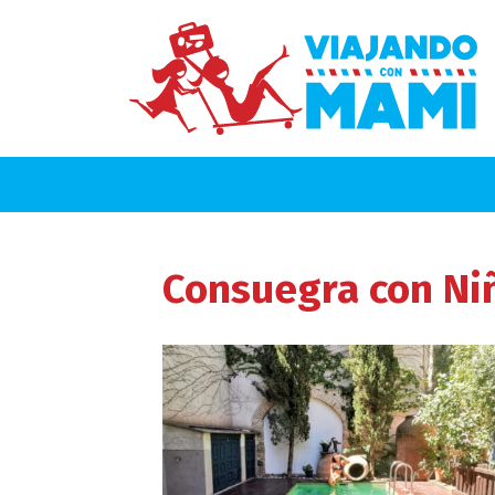
Consuegra
con Ni