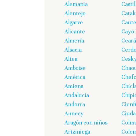
Alemania
Casti
Alentejo
Catal
Algarve
Caute
Alicante
Cayo 
Almería
Ceará
Alsacia
Cerd
Altea
Cesk
Amboise
Chao
América
Chef
Amiens
Chicl
Andalucía
Chipi
Andorra
Cienf
Annecy
Ciuda
Aragón con niños
Colm
Artziniega
Colom