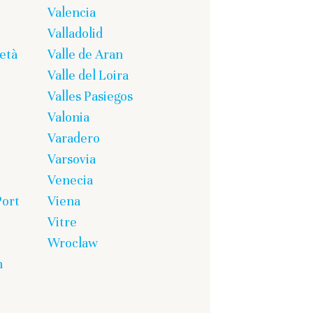
Valencia
Valladolid
età
Valle de Aran
Valle del Loira
Valles Pasiegos
Valonia
Varadero
Varsovia
Venecia
Port
Viena
Vitre
Wroclaw
n