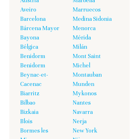
Austria
Marbella
Aveiro
Marruecos
Barcelona
Medina Sidonia
Bárcena Mayor
Menorca
Bayona
Mérida
Bélgica
Milán
Benidorm
Mont Saint
Benidorm
Michel
Beynac-et-
Montauban
Cacenac
Munden
Biarritz
Mykonos
Bilbao
Nantes
Bizkaia
Navarra
Blois
Nerja
Bormes les
New York