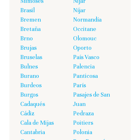
Mimoses
Nijar
Brasil
Níjar
Bremen
Normandía
Bretaña
Occitane
Brno
Olomouc
Brujas
Oporto
Bruselas
País Vasco
Bulnes
Palencia
Burano
Panticosa
Burdeos
París
Burgos
Pasajes de San
Cadaqués
Juan
Cádiz
Pedraza
Cala de Mijas
Poitiers
Cantabria
Polonia