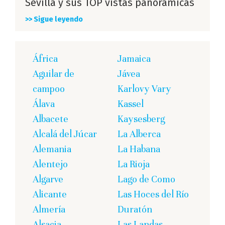
Sevilla y sus TOP vistas panorámicas
>> Sigue leyendo
África
Jamaica
Aguilar de
Jávea
campoo
Karlovy Vary
Álava
Kassel
Albacete
Kaysesberg
Alcalá del Júcar
La Alberca
Alemania
La Habana
Alentejo
La Rioja
Algarve
Lago de Como
Alicante
Las Hoces del Río
Almería
Duratón
Alsacia
Las Landas