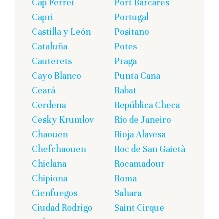
Cap Ferret
Port Barcarés
Capri
Portugal
Castilla y León
Positano
Cataluña
Potes
Cauterets
Praga
Cayo Blanco
Punta Cana
Ceará
Rabat
Cerdeña
República Checa
Cesky Krumlov
Río de Janeiro
Chaouen
Rioja Alavesa
Chefchaouen
Roc de San Gaietà
Chiclana
Rocamadour
Chipiona
Roma
Cienfuegos
Sahara
Ciudad Rodrigo
Saint Cirque