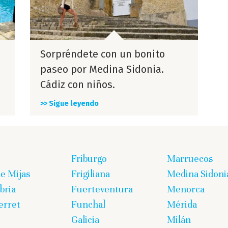
Sorpréndete con un bonito
paseo por Medina Sidonia.
Cádiz con niños.
>> Sigue leyendo
Friburgo
Marruecos
de Mijas
Frigiliana
Medina Sidoni
bria
Fuerteventura
Menorca
erret
Funchal
Mérida
Galicia
Milán