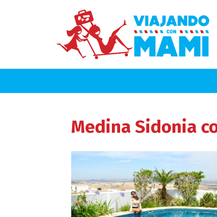
Medina Sidonia
co