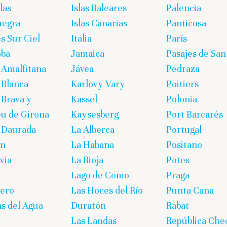
las
Islas Baleares
Palencia
uegra
Islas Canarias
Panticosa
s Sur Ciel
Italia
París
oba
Jamaica
Pasajes de San
 Amalfitana
Jávea
Pedraza
 Blanca
Karlovy Vary
Poitiers
 Brava y
Kassel
Polonia
eu de Girona
Kaysesberg
Port Barcarés
 Daurada
La Alberca
Portugal
on
La Habana
Positano
via
La Rioja
Potes
Lago de Como
Praga
lero
Las Hoces del Río
Punta Cana
s del Agua
Duratón
Rabat
n
Las Landas
República Che