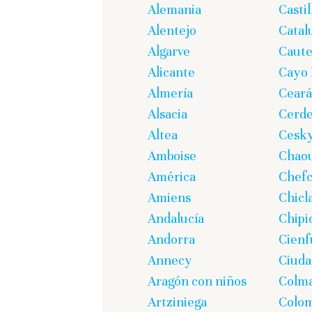
Alemania
Casti
Alentejo
Catal
Algarve
Caute
Alicante
Cayo 
Almería
Ceará
Alsacia
Cerd
Altea
Cesk
Amboise
Chao
América
Chef
Amiens
Chicl
Andalucía
Chipi
Andorra
Cienf
Annecy
Ciuda
Aragón con niños
Colm
Artziniega
Colom