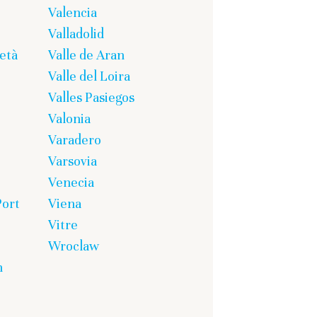
Valencia
Valladolid
età
Valle de Aran
Valle del Loira
Valles Pasiegos
Valonia
Varadero
Varsovia
Venecia
Port
Viena
Vitre
Wroclaw
n