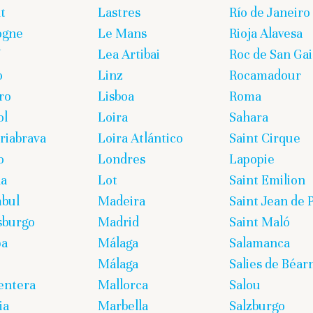
t
Lastres
Río de Janeiro
ogne
Le Mans
Rioja Alavesa
U
Lea Artibai
Roc de San Gai
o
Linz
Rocamadour
ro
Lisboa
Roma
ol
Loira
Sahara
iabrava
Loira Atlántico
Saint Cirque
o
Londres
Lapopie
ña
Lot
Saint Emilion
bul
Madeira
Saint Jean de 
sburgo
Madrid
Saint Maló
pa
Málaga
Salamanca
Málaga
Salies de Béar
entera
Mallorca
Salou
ia
Marbella
Salzburgo