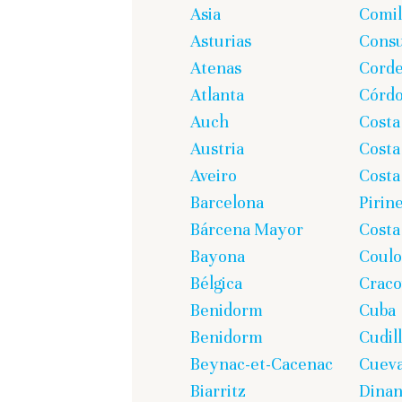
Asia
Comil
Asturias
Cons
Atenas
Corde
Atlanta
Córd
Auch
Costa
Austria
Costa
Aveiro
Costa
Barcelona
Pirin
Bárcena Mayor
Costa
Bayona
Coul
Bélgica
Craco
Benidorm
Cuba
Benidorm
Cudil
Beynac-et-Cacenac
Cueva
Biarritz
Dina