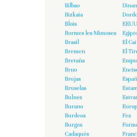
Bilbao
Dinan
Bizkaia
Dord
Blois
EEU
Bormes les Mimoses
Egipt
Brasil
El Cai
Bremen
El Tir
Bretaña
Empur
Brno
Encis
Brujas
Espa
Bruselas
Estam
Bulnes
Estra
Burano
Euro
Burdeos
Fez
Burgos
Form
Cadaqués
Franc