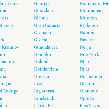
lla y León
Georgia
Mont Saint Mi
uña
Gipuzkoa
Montauban
rets
Girona
Munden
Blanco
Gran Canaria
Mykonos
Granada
Nantes
eña
Grecia
Navarra
y Krumlov
Guadalajara
Nerja
uen
Hamelin
New York
chaouen
Holanda
Nijar
ana
Hondarribia
Níjar
ona
Huesca
Normandía
uegos
Ibiza
Occitane
d Rodrigo
Inglaterra
Olomouc
ar
Innsbruck
Oporto
bia
Isla de Re
País Vasco