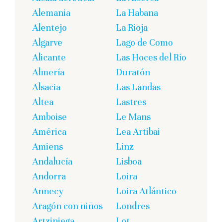
Alemania
La Habana
Alentejo
La Rioja
Algarve
Lago de Como
Alicante
Las Hoces del Río
Almería
Duratón
Alsacia
Las Landas
Altea
Lastres
Amboise
Le Mans
América
Lea Artibai
Amiens
Linz
Andalucía
Lisboa
Andorra
Loira
Annecy
Loira Atlántico
Aragón con niños
Londres
Artziniega
Lot