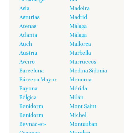
Asia
Madeira
Asturias
Madrid
Atenas
Málaga
Atlanta
Málaga
Auch
Mallorca
Austria
Marbella
Aveiro
Marruecos
Barcelona
Medina Sidonia
Bárcena Mayor
Menorca
Bayona
Mérida
Bélgica
Milán
Benidorm
Mont Saint
Benidorm
Michel
Beynac-et-
Montauban
Cacenac
Munden