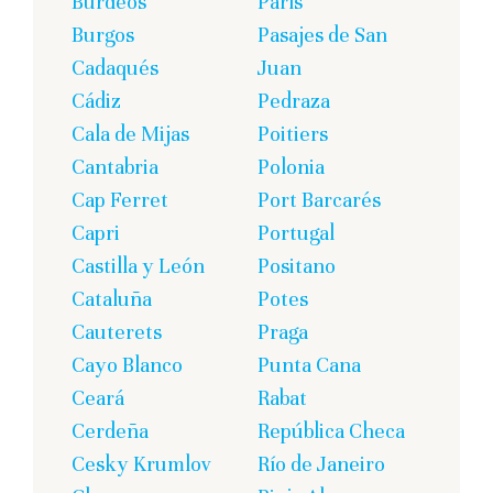
Burdeos
París
Burgos
Pasajes de San
Cadaqués
Juan
Cádiz
Pedraza
Cala de Mijas
Poitiers
Cantabria
Polonia
Cap Ferret
Port Barcarés
Capri
Portugal
Castilla y León
Positano
Cataluña
Potes
Cauterets
Praga
Cayo Blanco
Punta Cana
Ceará
Rabat
Cerdeña
República Checa
Cesky Krumlov
Río de Janeiro