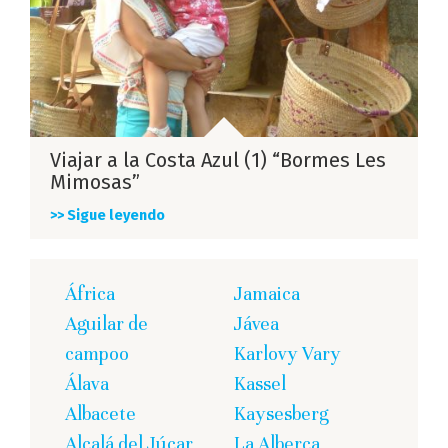
Viajar a la Costa Azul (1) “Bormes Les
Mimosas”
>> Sigue leyendo
África
Jamaica
Aguilar de
Jávea
campoo
Karlovy Vary
Álava
Kassel
Albacete
Kaysesberg
Alcalá del Júcar
La Alberca