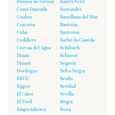
Pirineu de Girona
Sancti Petri
Costa Daurada
Santander
Coulon
Santillana del Mar
Cracovia
Santoña
Cuba
Santorini
Cudillero
Sarlat-la-Canéda
Cuevas del Agua
Schiltach
Dinan
Schnoor
Dinant
Segovia
Dordogne
Selva Negra
EEUU
Senlis
Egipto
Setúbal
El Cairo
Sevilla
El Tirol
Sitges
Empuriabrava
Soria