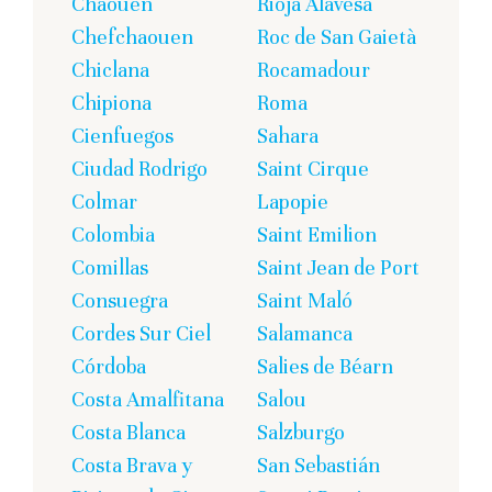
Chaouen
Rioja Alavesa
Chefchaouen
Roc de San Gaietà
Chiclana
Rocamadour
Chipiona
Roma
Cienfuegos
Sahara
Ciudad Rodrigo
Saint Cirque
Colmar
Lapopie
Colombia
Saint Emilion
Comillas
Saint Jean de Port
Consuegra
Saint Maló
Cordes Sur Ciel
Salamanca
Córdoba
Salies de Béarn
Costa Amalfitana
Salou
Costa Blanca
Salzburgo
Costa Brava y
San Sebastián