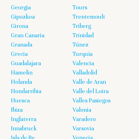
Georgia
Tours
Gipuzkoa
Trentemoult
Girona
Triberg
Gran Canaria
Trinidad
Granada
Túnez
Grecia
Turquía
Guadalajara
Valencia
Hamelin
Valladolid
Holanda
Valle de Aran
Hondarribia
Valle del Loira
Huesca
Valles Pasiegos
Ibiza
Valonia
Inglaterra
Varadero
Innsbruck
Varsovia
Isla de Re
Venecia