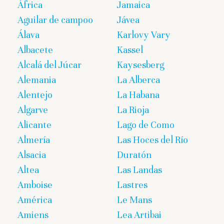
África
Jamaica
Aguilar de campoo
Jávea
Álava
Karlovy Vary
Albacete
Kassel
Alcalá del Júcar
Kaysesberg
Alemania
La Alberca
Alentejo
La Habana
Algarve
La Rioja
Alicante
Lago de Como
Almería
Las Hoces del Río
Alsacia
Duratón
Altea
Las Landas
Amboise
Lastres
América
Le Mans
Amiens
Lea Artibai