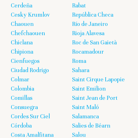
Cerdeña
Rabat
Cesky Krumlov
República Checa
Chaouen
Río de Janeiro
Chefchaouen
Rioja Alavesa
Chiclana
Roc de San Gaietà
Chipiona
Rocamadour
Cienfuegos
Roma
Ciudad Rodrigo
Sahara
Colmar
Saint Cirque Lapopie
Colombia
Saint Emilion
Comillas
Saint Jean de Port
Consuegra
Saint Maló
Cordes Sur Ciel
Salamanca
Córdoba
Salies de Béarn
Costa Amalfitana
Salou