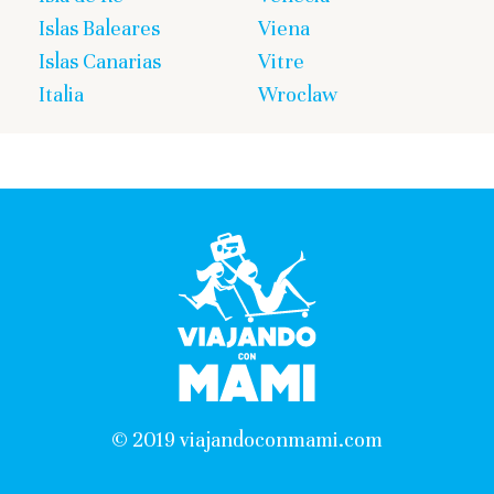
Islas Baleares
Viena
Islas Canarias
Vitre
Italia
Wroclaw
© 2019 viajandoconmami.com