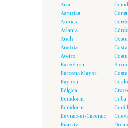
Asia
Comil
Asturias
Cons
Atenas
Corde
Atlanta
Córd
Auch
Costa
Austria
Costa
Aveiro
Costa
Barcelona
Pirin
Bárcena Mayor
Costa
Bayona
Coul
Bélgica
Craco
Benidorm
Cuba
Benidorm
Cudil
Beynac-et-Cacenac
Cueva
Biarritz
Dina