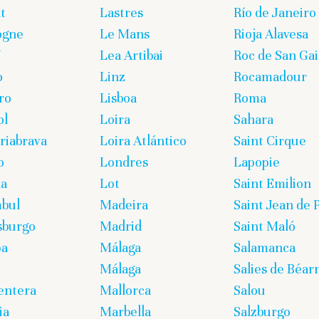
t
Lastres
Río de Janeiro
ogne
Le Mans
Rioja Alavesa
U
Lea Artibai
Roc de San Gai
o
Linz
Rocamadour
ro
Lisboa
Roma
ol
Loira
Sahara
iabrava
Loira Atlántico
Saint Cirque
o
Londres
Lapopie
ña
Lot
Saint Emilion
bul
Madeira
Saint Jean de 
sburgo
Madrid
Saint Maló
pa
Málaga
Salamanca
Málaga
Salies de Béar
entera
Mallorca
Salou
ia
Marbella
Salzburgo