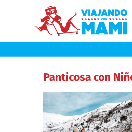
Panticosa
con Niñ