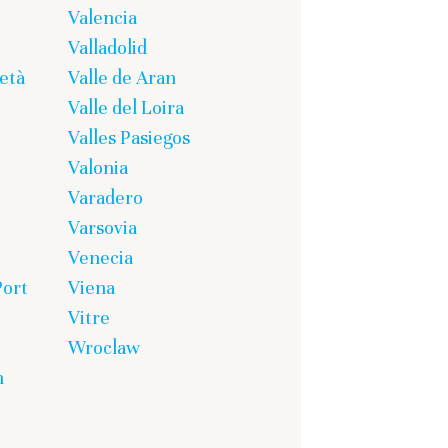
Valencia
Valladolid
età
Valle de Aran
Valle del Loira
Valles Pasiegos
Valonia
Varadero
Varsovia
Venecia
Port
Viena
Vitre
Wroclaw
n