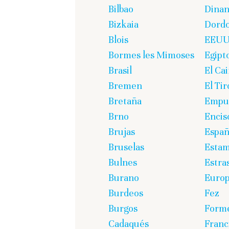
Bilbao
Dinan
Bizkaia
Dord
Blois
EEU
Bormes les Mimoses
Egipt
Brasil
El Cai
Bremen
El Tir
Bretaña
Empur
Brno
Encis
Brujas
Espa
Bruselas
Estam
Bulnes
Estra
Burano
Euro
Burdeos
Fez
Burgos
Form
Cadaqués
Franc