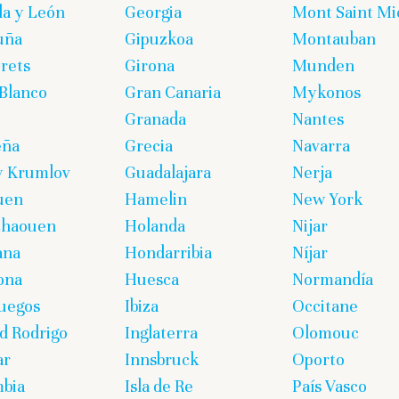
lla y León
Georgia
Mont Saint Mi
uña
Gipuzkoa
Montauban
rets
Girona
Munden
Blanco
Gran Canaria
Mykonos
Granada
Nantes
eña
Grecia
Navarra
y Krumlov
Guadalajara
Nerja
uen
Hamelin
New York
chaouen
Holanda
Nijar
ana
Hondarribia
Níjar
ona
Huesca
Normandía
uegos
Ibiza
Occitane
d Rodrigo
Inglaterra
Olomouc
ar
Innsbruck
Oporto
bia
Isla de Re
País Vasco