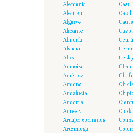
Alemania
Casti
Alentejo
Catal
Algarve
Caute
Alicante
Cayo 
Almería
Ceará
Alsacia
Cerd
Altea
Cesk
Amboise
Chao
América
Chef
Amiens
Chicl
Andalucía
Chipi
Andorra
Cienf
Annecy
Ciuda
Aragón con niños
Colm
Artziniega
Colom