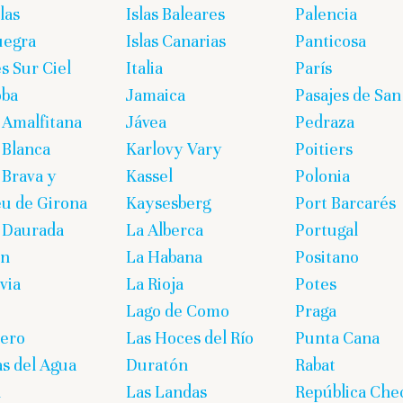
las
Islas Baleares
Palencia
uegra
Islas Canarias
Panticosa
s Sur Ciel
Italia
París
oba
Jamaica
Pasajes de San
 Amalfitana
Jávea
Pedraza
 Blanca
Karlovy Vary
Poitiers
 Brava y
Kassel
Polonia
eu de Girona
Kaysesberg
Port Barcarés
 Daurada
La Alberca
Portugal
on
La Habana
Positano
via
La Rioja
Potes
Lago de Como
Praga
lero
Las Hoces del Río
Punta Cana
s del Agua
Duratón
Rabat
n
Las Landas
República Che