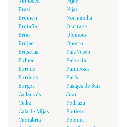
Mimoses
Nijar
Brasil
Níjar
Bremen
Normandía
Bretaña
Occitane
Brno
Olomouc
Brujas
Oporto
Bruselas
País Vasco
Bulnes
Palencia
Burano
Panticosa
Burdeos
París
Burgos
Pasajes de San
Cadaqués
Juan
Cádiz
Pedraza
Cala de Mijas
Poitiers
Cantabria
Polonia