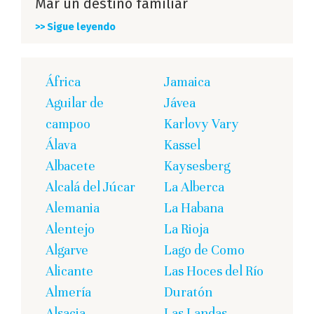
Mar un destino familiar
>> Sigue leyendo
África
Jamaica
Aguilar de
Jávea
campoo
Karlovy Vary
Álava
Kassel
Albacete
Kaysesberg
Alcalá del Júcar
La Alberca
Alemania
La Habana
Alentejo
La Rioja
Algarve
Lago de Como
Alicante
Las Hoces del Río
Almería
Duratón
Alsacia
Las Landas