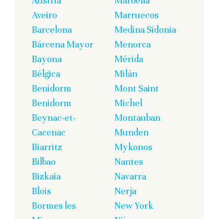
Austria
Marbella
Aveiro
Marruecos
Barcelona
Medina Sidonia
Bárcena Mayor
Menorca
Bayona
Mérida
Bélgica
Milán
Benidorm
Mont Saint
Benidorm
Michel
Beynac-et-
Montauban
Cacenac
Munden
Biarritz
Mykonos
Bilbao
Nantes
Bizkaia
Navarra
Blois
Nerja
Bormes les
New York