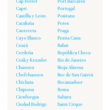
Cap Ferret
Port Barcarés
Capri
Portugal
Castilla y León
Positano
Cataluña
Potes
Cauterets
Praga
Cayo Blanco
Punta Cana
Ceará
Rabat
Cerdeña
República Checa
Cesky Krumlov
Río de Janeiro
Chaouen
Rioja Alavesa
Chefchaouen
Roc de San Gaietà
Chiclana
Rocamadour
Chipiona
Roma
Cienfuegos
Sahara
Ciudad Rodrigo
Saint Cirque