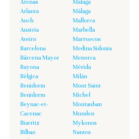
Atenas
Málaga
Atlanta
Málaga
Auch
Mallorca
Austria
Marbella
Aveiro
Marruecos
Barcelona
Medina Sidonia
Bárcena Mayor
Menorca
Bayona
Mérida
Bélgica
Milán
Benidorm
Mont Saint
Benidorm
Michel
Beynac-et-
Montauban
Cacenac
Munden
Biarritz
Mykonos
Bilbao
Nantes