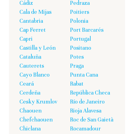
Cádiz
Pedraza
Cala de Mijas
Poitiers
Cantabria
Polonia
Cap Ferret
Port Barcarés
Capri
Portugal
Castilla y León
Positano
Cataluña
Potes
Cauterets
Praga
Cayo Blanco
Punta Cana
Ceará
Rabat
Cerdeña
República Checa
Cesky Krumlov
Río de Janeiro
Chaouen
Rioja Alavesa
Chefchaouen
Roc de San Gaietà
Chiclana
Rocamadour