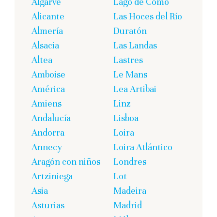
Algarve
Lago de Como
Alicante
Las Hoces del Río
Almería
Duratón
Alsacia
Las Landas
Altea
Lastres
Amboise
Le Mans
América
Lea Artibai
Amiens
Linz
Andalucía
Lisboa
Andorra
Loira
Annecy
Loira Atlántico
Aragón con niños
Londres
Artziniega
Lot
Asia
Madeira
Asturias
Madrid