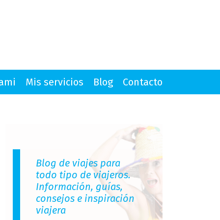
mami
Mis servicios
Blog
Contacto
Blog de viajes para
todo tipo de viajeros.
Información, guías,
consejos e inspiración
viajera