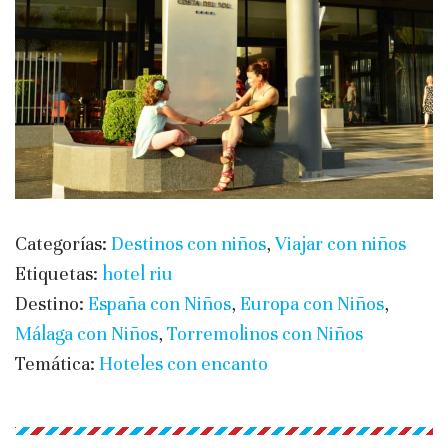
Categorías:
Destinos con niños
,
Viajar con niños
Etiquetas:
hotel riu
Destino:
España con Niños
,
Europa con Niños
,
Málaga con Niños
,
Torremolinos con Niños
Temática:
Hoteles con encanto