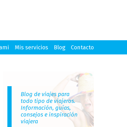
mami
Mis servicios
Blog
Contacto
Blog de viajes para
todo tipo de viajeros.
Información, guías,
consejos e inspiración
viajera