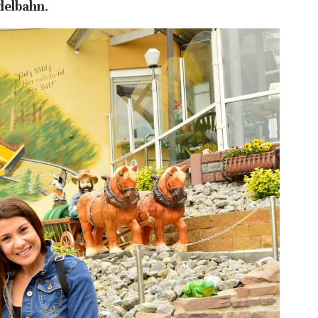
delbahn
.