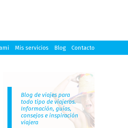
mami
Mis servicios
Blog
Contacto
Blog de viajes para
todo tipo de viajeros.
Información, guías,
consejos e inspiración
viajera