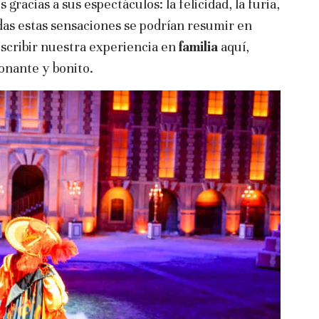
 gracias a sus espectáculos: la felicidad, la furia,
todas estas sensaciones se podrían resumir en
scribir nuestra experiencia en
familia
aquí,
nante y bonito.