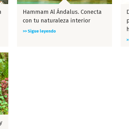
n
Hammam Al Ándalus. Conecta
D
con tu naturaleza interior
>> Sigue leyendo
>
y