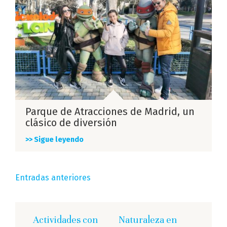
Parque de Atracciones de Madrid, un
clásico de diversión
>> Sigue leyendo
Navegación
Entradas anteriores
de
entradas
Actividades con
Naturaleza en