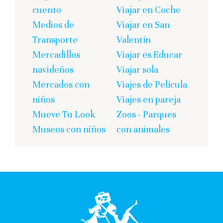
cuento
Viajar en Coche
Medios de
Viajar en San
Transporte
Valentín
Mercadillos
Viajar es Educar
navideños
Viajar sola
Mercados con
Viajes de Película
niños
Viajes en pareja
Mueve Tu Look
Zoos - Parques
Museos con niños
con animales