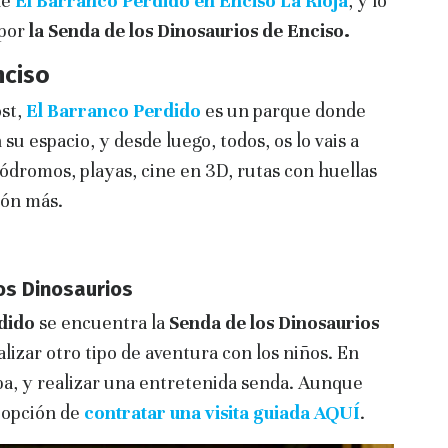
de
El Barranco Perdido en Enciso La Rioja
, y lo
 por
la Senda de los Dinosaurios de Enciso.
nciso
st,
El Barranco Perdido
es un parque donde
su espacio, y desde luego, todos, os lo vais a
códromos, playas, cine en 3D, rutas con huellas
ión más.
os Dinosaurios
dido
se encuentra la
Senda de los Dinosaurios
alizar otro tipo de aventura con los niños. En
a, y realizar una entretenida senda. Aunque
a opción de
contratar una visita guiada
AQUÍ
.