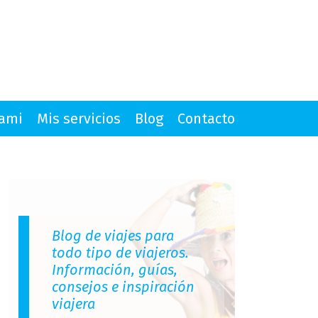
mami
Mis servicios
Blog
Contacto
Blog de viajes para
todo tipo de viajeros.
Información, guías,
consejos e inspiración
viajera