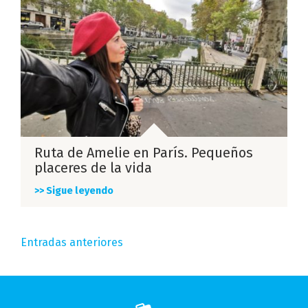
Ruta de Amelie en París. Pequeños
placeres de la vida
>> Sigue leyendo
Navegación
Entradas anteriores
de
entradas