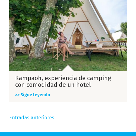
Kampaoh, experiencia de camping
con comodidad de un hotel
>> Sigue leyendo
Navegación
Entradas anteriores
de