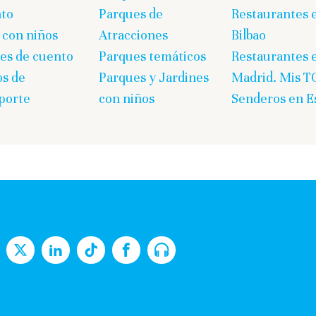
to
Parques de
Restaurantes 
 con niños
Atracciones
Bilbao
es de cuento
Parques temáticos
Restaurantes 
s de
Parques y Jardines
Madrid. Mis T
porte
con niños
Senderos en E