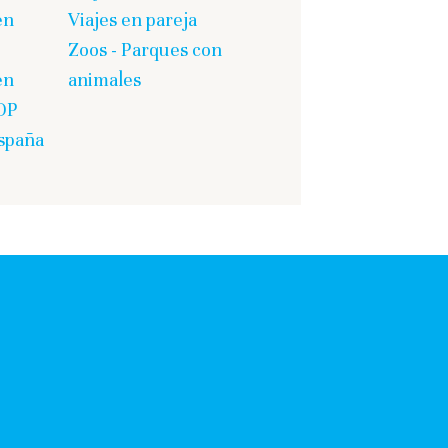
en
Viajes en pareja
Zoos - Parques con
en
animales
OP
spaña