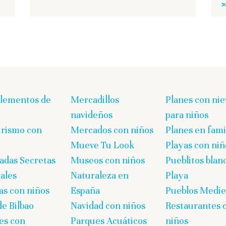
>
lementos de
Mercadillos
Planes con nie
navideños
para niños
rismo con
Mercados con niños
Planes en fami
Mueve Tu Look
Playas con niñ
adas Secretas
Museos con niños
Pueblitos blan
vales
Naturaleza en
Playa
as con niños
España
Pueblos Medie
de Bilbao
Navidad con niños
Restaurantes 
es con
Parques Acuáticos
niños