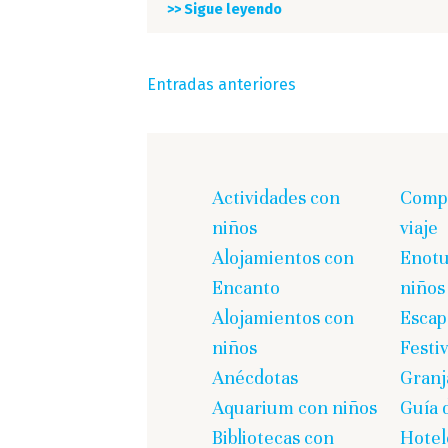
>> Sigue leyendo
Navegación
Entradas anteriores
de
entradas
Actividades con
Comp
niños
viaje
Alojamientos con
Enotu
Encanto
niños
Alojamientos con
Escap
niños
Festi
Anécdotas
Granj
Aquarium con niños
Guía 
Bibliotecas con
Hotel