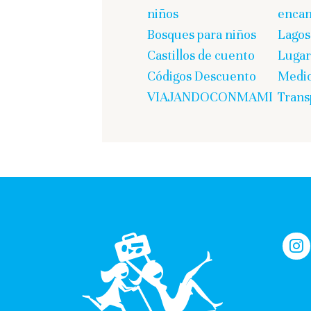
niños
encan
Bosques para niños
Lagos
Castillos de cuento
Lugar
Códigos Descuento
Medio
VIAJANDOCONMAMI
Trans