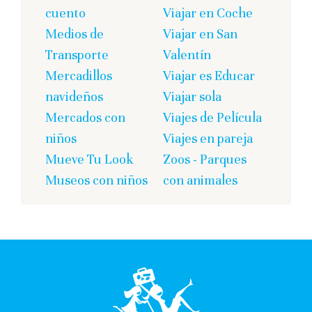
cuento
Viajar en Coche
Medios de
Viajar en San
Transporte
Valentín
Mercadillos
Viajar es Educar
navideños
Viajar sola
Mercados con
Viajes de Película
niños
Viajes en pareja
Mueve Tu Look
Zoos - Parques
Museos con niños
con animales