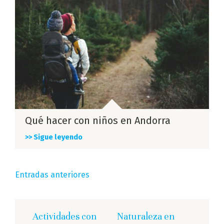
Qué hacer con niños en Andorra
>> Sigue leyendo
Navegación
Entradas anteriores
de
entradas
Actividades con
Naturaleza en