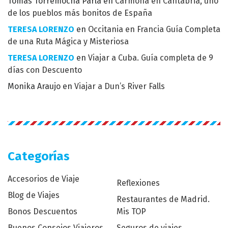
Tomás Torremocha Parla
en
Carmona en Cantabria, uno
de los pueblos más bonitos de España
TERESA LORENZO
en
Occitania en Francia Guía Completa
de una Ruta Mágica y Misteriosa
TERESA LORENZO
en
Viajar a Cuba. Guía completa de 9
días con Descuento
Monika Araujo
en
Viajar a Dun’s River Falls
Categorías
Accesorios de Viaje
Reflexiones
Blog de Viajes
Restaurantes de Madrid.
Bonos Descuentos
Mis TOP
Buenos Consejos Viajeros
Seguros de viajes