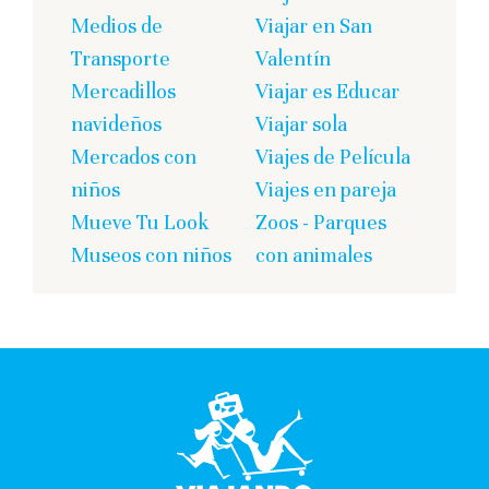
Medios de
Viajar en San
Transporte
Valentín
Mercadillos
Viajar es Educar
navideños
Viajar sola
Mercados con
Viajes de Película
niños
Viajes en pareja
Mueve Tu Look
Zoos - Parques
Museos con niños
con animales