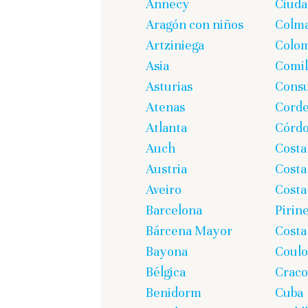
Annecy
Ciuda
Aragón con niños
Colm
Artziniega
Colom
Asia
Comil
Asturias
Cons
Atenas
Corde
Atlanta
Córd
Auch
Costa
Austria
Costa
Aveiro
Costa
Barcelona
Pirin
Bárcena Mayor
Costa
Bayona
Coul
Bélgica
Craco
Benidorm
Cuba