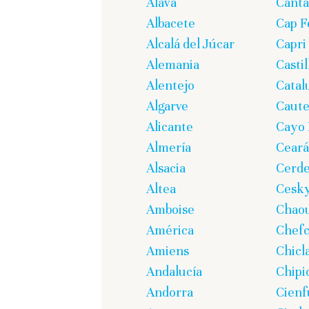
Álava
Canta
Albacete
Cap F
Alcalá del Júcar
Capri
Alemania
Casti
Alentejo
Catal
Algarve
Caute
Alicante
Cayo 
Almería
Ceará
Alsacia
Cerd
Altea
Cesk
Amboise
Chao
América
Chef
Amiens
Chicl
Andalucía
Chipi
Andorra
Cienf