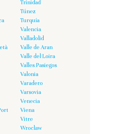
Trinidad
Túnez
ca
Turquía
Valencia
Valladolid
età
Valle de Aran
Valle del Loira
Valles Pasiegos
Valonia
Varadero
Varsovia
Venecia
Port
Viena
Vitre
Wroclaw