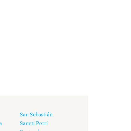
San Sebastián
a
Sancti Petri