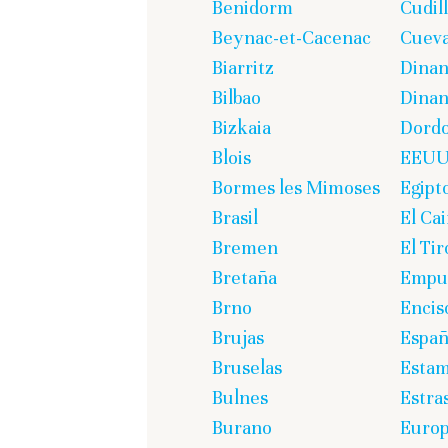
Benidorm
Cudil
Beynac-et-Cacenac
Cueva
Biarritz
Dina
Bilbao
Dinan
Bizkaia
Dord
Blois
EEU
Bormes les Mimoses
Egipt
Brasil
El Cai
Bremen
El Tir
Bretaña
Empur
Brno
Encis
Brujas
Espa
Bruselas
Estam
Bulnes
Estra
Burano
Euro