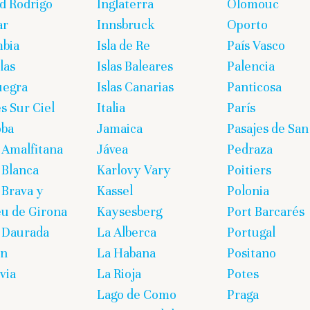
d Rodrigo
Inglaterra
Olomouc
ar
Innsbruck
Oporto
bia
Isla de Re
País Vasco
las
Islas Baleares
Palencia
uegra
Islas Canarias
Panticosa
s Sur Ciel
Italia
París
oba
Jamaica
Pasajes de San
 Amalfitana
Jávea
Pedraza
 Blanca
Karlovy Vary
Poitiers
 Brava y
Kassel
Polonia
eu de Girona
Kaysesberg
Port Barcarés
 Daurada
La Alberca
Portugal
on
La Habana
Positano
via
La Rioja
Potes
Lago de Como
Praga