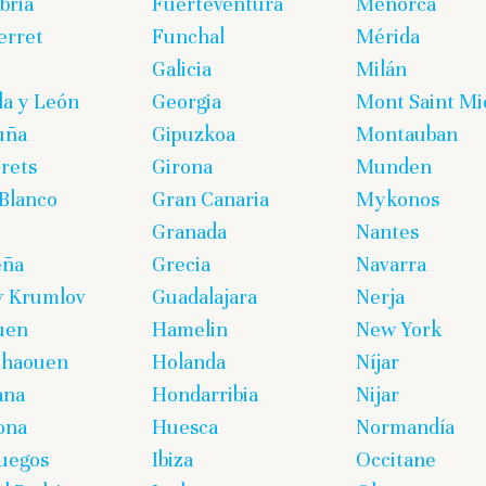
bria
Fuerteventura
Menorca
erret
Funchal
Mérida
Galicia
Milán
lla y León
Georgia
Mont Saint Mi
uña
Gipuzkoa
Montauban
rets
Girona
Munden
Blanco
Gran Canaria
Mykonos
Granada
Nantes
eña
Grecia
Navarra
y Krumlov
Guadalajara
Nerja
uen
Hamelin
New York
chaouen
Holanda
Níjar
ana
Hondarribia
Nijar
ona
Huesca
Normandía
uegos
Ibiza
Occitane