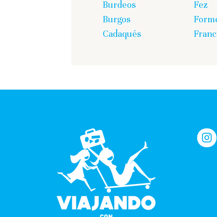
Burdeos
Fez
Burgos
Form
Cadaqués
Franc