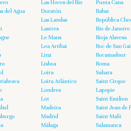
lero
Las Hoces del Río
Punta Cana
s del Agua
Duratón
Rabat
n
Las Landas
República Che
t
Lastres
Río de Janeiro
ogne
Le Mans
Rioja Alavesa
U
Lea Artibai
Roc de San Gai
o
Linz
Rocamadour
ro
Lisboa
Roma
ol
Loira
Sahara
iabrava
Loira Atlántico
Saint Cirque
o
Londres
Lapopie
ña
Lot
Saint Emilion
bul
Madeira
Saint Jean de 
sburgo
Madrid
Saint Maló
pa
Málaga
Salamanca