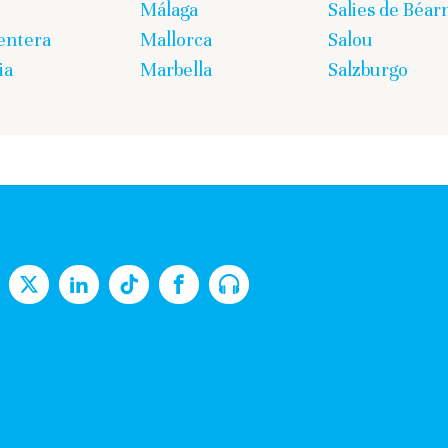
Málaga
Salies de Béar
entera
Mallorca
Salou
ia
Marbella
Salzburgo