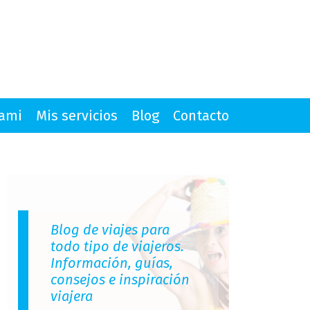
mami
Mis servicios
Blog
Contacto
Blog de viajes para
todo tipo de viajeros.
Información, guías,
consejos e inspiración
viajera