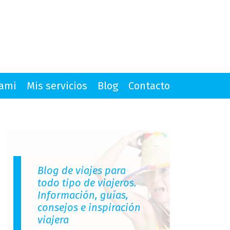
mami
Mis servicios
Blog
Contacto
Blog de viajes para
todo tipo de viajeros.
Información, guías,
consejos e inspiración
viajera